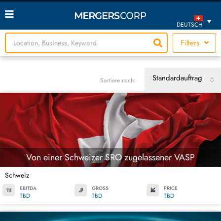
DEUTSCH
Filters
Standardauftrag
Sortiere nach:
Von einer Schweizer SRO zugelassener VASP
Schweiz
EBITDA
GROSS
PRICE
TBD
TBD
TBD