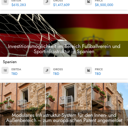
EBITDA
GROSS
PRICE
$615,283
$1,417,609
$8,500,000
Investitionsmöglichkeit im Bereich Fußballverein und
Sportinfrastruktur in Spanien
Spanien
EBITDA
GROSS
PRICE
TBD
TBD
TBD
Modulares Infrastruktur-System für den Innen- und
Außenbereich – zum europäischen Patent angemeldet