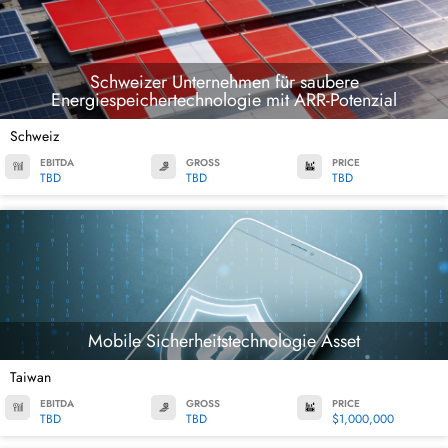
Schweizer Unternehmen für saubere
Energiespeichertechnologie mit ARR-Potenzial
Schweiz
EBITDA
GROSS
PRICE
TBD
TBD
TBD
Mobile Sicherheitstechnologie Asset
Taiwan
EBITDA
GROSS
PRICE
TBD
TBD
$1,000,000