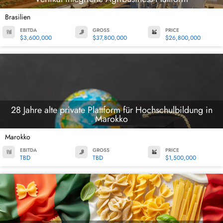
Brasilien
EBITDA
GROSS
PRICE
$3,600,000
$37,800,000
$26,800,000
28 Jahre alte private Plattform für Hochschulbildung in
Marokko
Marokko
EBITDA
GROSS
PRICE
TBD
TBD
$1,500,000