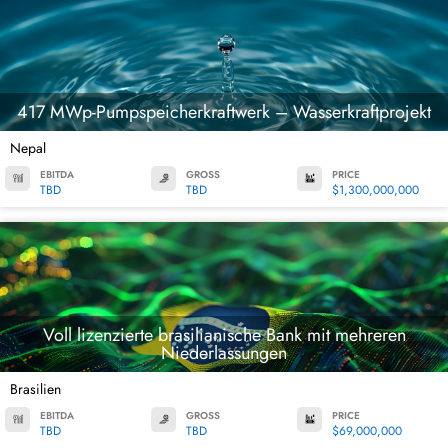
417 MWp-Pumpspeicherkraftwerk – Wasserkraftprojekt
Nepal
EBITDA
GROSS
PRICE
TBD
TBD
$1,300,000,000
Voll lizenzierte brasilianische Bank mit mehreren
Niederlassungen
Brasilien
EBITDA
GROSS
PRICE
TBD
TBD
$69,000,000