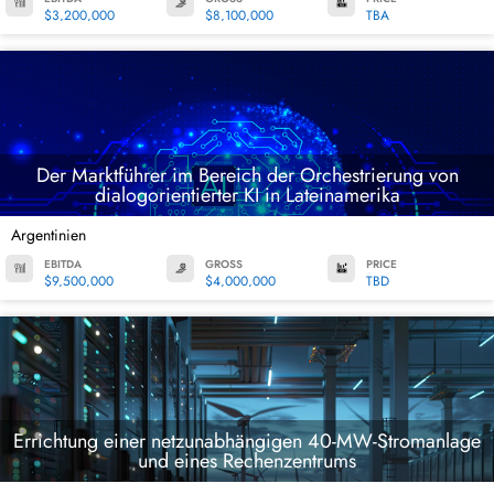
$3,200,000
$8,100,000
TBA
Der Marktführer im Bereich der Orchestrierung von
dialogorientierter KI in Lateinamerika
Argentinien
EBITDA
GROSS
PRICE
$9,500,000
$4,000,000
TBD
Errichtung einer netzunabhängigen 40-MW-Stromanlage
und eines Rechenzentrums