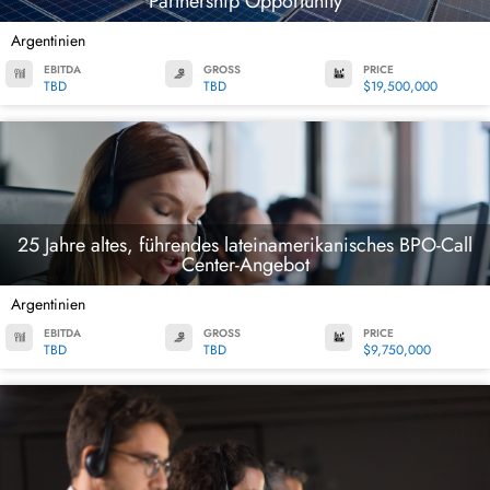
Partnership Opportunity
Argentinien
EBITDA
GROSS
PRICE
TBD
TBD
$19,500,000
25 Jahre altes, führendes lateinamerikanisches BPO-Call
Center-Angebot
Argentinien
EBITDA
GROSS
PRICE
TBD
TBD
$9,750,000