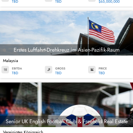
TBD
TBD
$65,000,000
Erstes Luftfahrt-Drehkreuz im Asien-Pazifik-Raum
Malaysia
EBITDA
GROSS
PRICE
TBD
TBD
TBD
Senior UK English Football Club & Freehold Real Estate
Vereinigtes Königreich