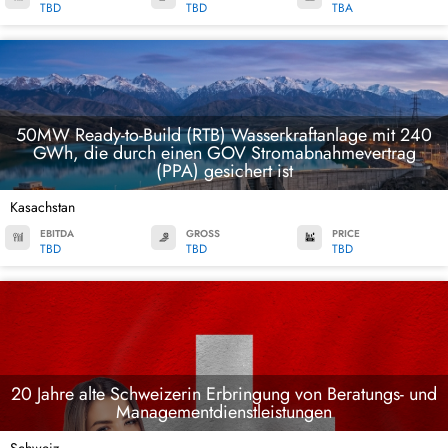
TBD
TBD
TBA
50MW Ready-to-Build (RTB) Wasserkraftanlage mit 240
GWh, die durch einen GOV Stromabnahmevertrag
(PPA) gesichert ist
Kasachstan
EBITDA
GROSS
PRICE
TBD
TBD
TBD
20 Jahre alte Schweizerin Erbringung von Beratungs- und
Managementdienstleistungen