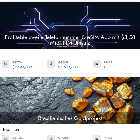
Profitable zweite Telefonnummer & eSIM App mit $3,58
Mio. TTM-Umsatz
EBITDA
GROSS
PRICE
$1,690,000
$4,570,000
TBD
Brasilianisches Goldprojekt
Brasilien
EBITDA
GROSS
PRICE