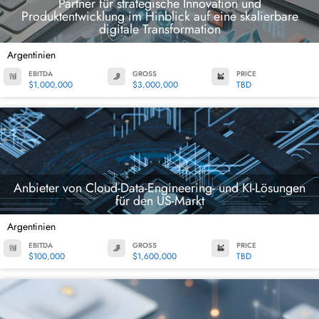
Partner für strategische Innovation und
Produktentwicklung im Hinblick auf eine skalierbare
digitale Transformation
Argentinien
EBITDA
GROSS
PRICE
$1,000,000
$3,000,000
TBD
Anbieter von Cloud-Data-Engineering- und KI-Lösungen
für den US-Markt
Argentinien
EBITDA
GROSS
PRICE
$100,000
$1,600,000
TBD