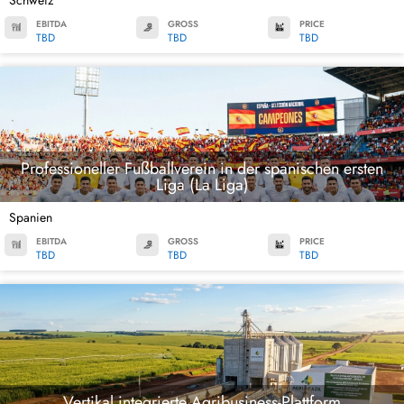
Schweiz
EBITDA
GROSS
PRICE
TBD
TBD
TBD
Professioneller Fußballverein in der spanischen ersten
Liga (La Liga)
Spanien
EBITDA
GROSS
PRICE
TBD
TBD
TBD
Vertikal integrierte Agribusiness-Plattform