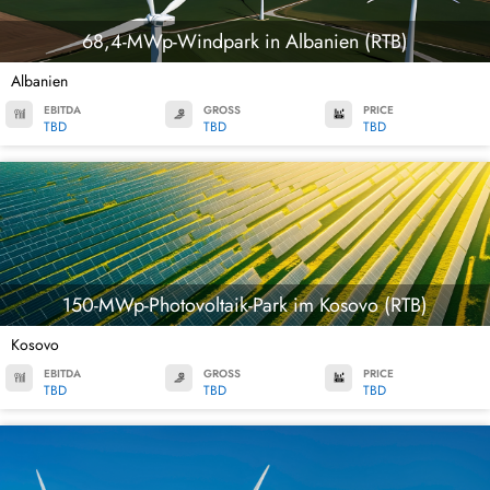
68,4-MWp-Windpark in Albanien (RTB)
Albanien
EBITDA
GROSS
PRICE
TBD
TBD
TBD
150-MWp-Photovoltaik-Park im Kosovo (RTB)
Kosovo
EBITDA
GROSS
PRICE
TBD
TBD
TBD