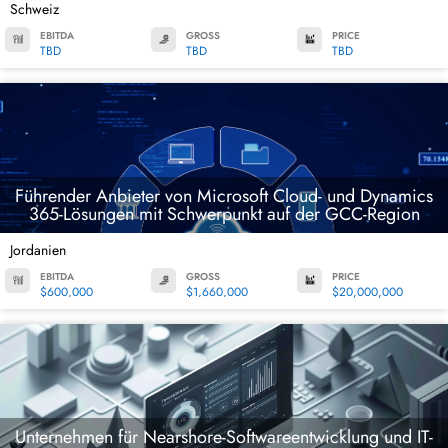
Schweiz
EBITDA
GROSS
PRICE
TBD
TBD
TBD
Führender Anbieter von Microsoft Cloud- und Dynamics
365-Lösungen mit Schwerpunkt auf der GCC-Region
Jordanien
EBITDA
GROSS
PRICE
$600,000
$1,660,000
$20,000,000
Unternehmen für Nearshore-Softwareentwicklung und IT-