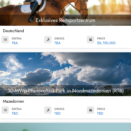
Exklusives Reitsportzentrum
Deutschland
EBITDA
GROSS
PRICE
TBA
TBA
$8,750,000
30-MWp-Photovoltaik-Park in Nordmazedonien (RTB)
Mazedonien
EBITDA
GROSS
PRICE
TBD
TBD
TBD