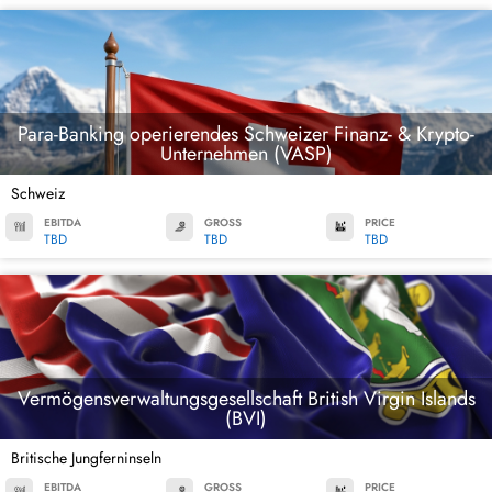
Para-Banking operierendes Schweizer Finanz- & Krypto-
Unternehmen (VASP)
Schweiz
EBITDA
GROSS
PRICE
TBD
TBD
TBD
Vermögensverwaltungsgesellschaft British Virgin Islands
(BVI)
Britische Jungferninseln
EBITDA
GROSS
PRICE