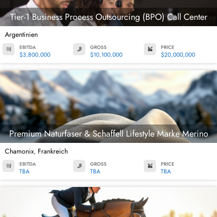
Tier-1 Business Process Outsourcing (BPO) Call Center
Argentinien
EBITDA
GROSS
PRICE
$3,800,000
$10,100,000
$20,000,000
Premium Naturfaser & Schaffell Lifestyle Marke Merino
Chamonix
Frankreich
,
EBITDA
GROSS
PRICE
TBA
TBA
TBA