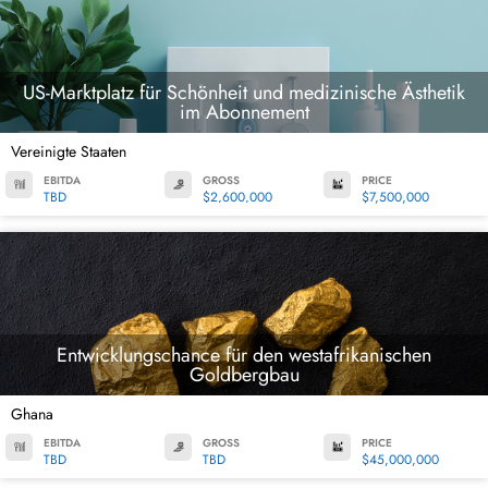
US-Marktplatz für Schönheit und medizinische Ästhetik
im Abonnement
Vereinigte Staaten
EBITDA
GROSS
PRICE
TBD
$2,600,000
$7,500,000
Entwicklungschance für den westafrikanischen
Goldbergbau
Ghana
EBITDA
GROSS
PRICE
TBD
TBD
$45,000,000