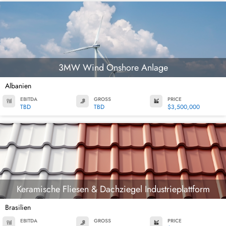
3MW Wind Onshore Anlage
Albanien
EBITDA
GROSS
PRICE
TBD
TBD
$3,500,000
Keramische Fliesen & Dachziegel Industrieplattform
Brasilien
EBITDA
GROSS
PRICE