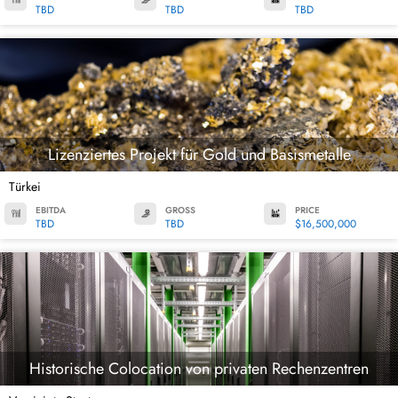
TBD
TBD
TBD
Lizenziertes Projekt für Gold und Basismetalle
Türkei
EBITDA
GROSS
PRICE
TBD
TBD
$16,500,000
Historische Colocation von privaten Rechenzentren