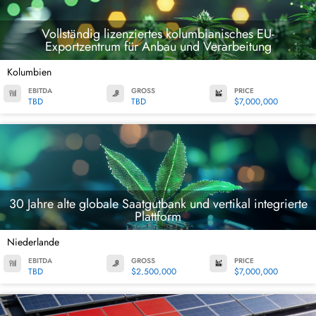
Vollständig lizenziertes kolumbianisches EU-
Exportzentrum für Anbau und Verarbeitung
Kolumbien
EBITDA
GROSS
PRICE
TBD
TBD
$7,000,000
30 Jahre alte globale Saatgutbank und vertikal integrierte
Plattform
Niederlande
EBITDA
GROSS
PRICE
TBD
$2,500,000
$7,000,000