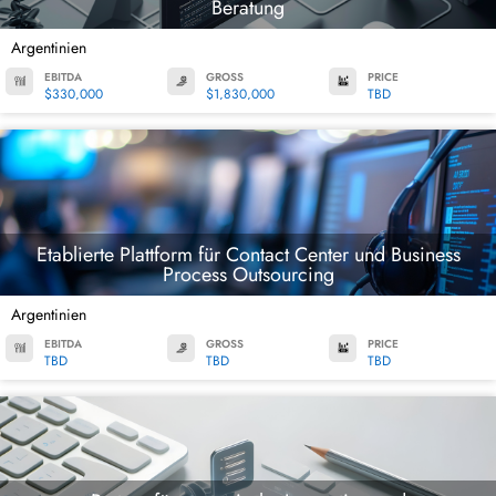
Beratung
Argentinien
EBITDA
GROSS
PRICE
$330,000
$1,830,000
TBD
Etablierte Plattform für Contact Center und Business
Process Outsourcing
Argentinien
EBITDA
GROSS
PRICE
TBD
TBD
TBD