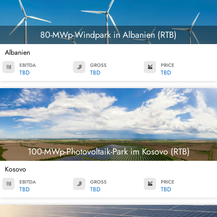
80-MWp-Windpark in Albanien (RTB)
Albanien
EBITDA
GROSS
PRICE
TBD
TBD
TBD
100-MWp-Photovoltaik-Park im Kosovo (RTB)
Kosovo
EBITDA
GROSS
PRICE
TBD
TBD
TBD