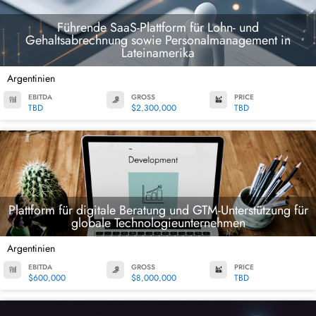
Führende SaaS-Plattform für Lohn- und
Gehaltsabrechnung sowie Personalmanagement in
Lateinamerika
Argentinien
EBITDA
GROSS
PRICE
TBD
$2,300,000
TBD
Plattform für digitale Beratung und GTM-Unterstützung für
globale Technologieunternehmen
Argentinien
EBITDA
GROSS
PRICE
$600,000
$8,000,000
TBD