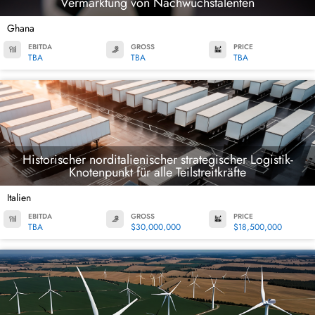
Vermarktung von Nachwuchstalenten
Ghana
EBITDA
GROSS
PRICE
TBA
TBA
TBA
Historischer norditalienischer strategischer Logistik-
Knotenpunkt für alle Teilstreitkräfte
Italien
EBITDA
GROSS
PRICE
TBA
$30,000,000
$18,500,000