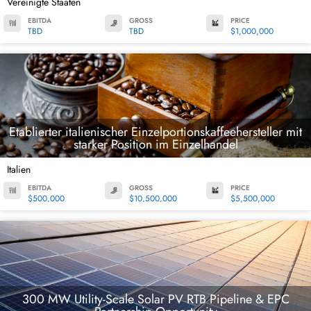
Vereinigte Staaten
EBITDA
GROSS
PRICE
TBD
TBD
$1,000,000
Etablierter italienischer Einzelportionskaffeehersteller mit
starker Position im Einzelhandel
Italien
EBITDA
GROSS
PRICE
$500,000
$10,500,000
$5,500,000
300 MW Utility-Scale Solar PV RTB Pipeline & EPC