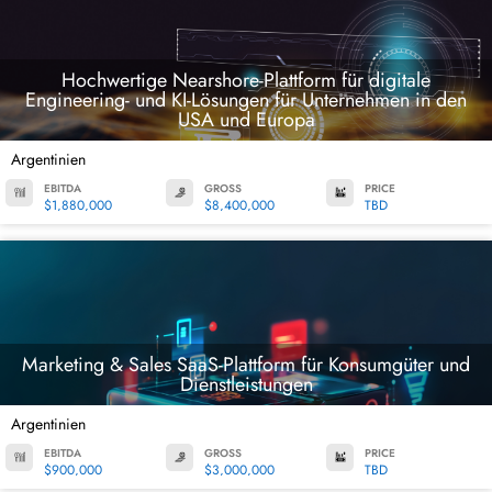
Hochwertige Nearshore-Plattform für digitale
Engineering- und KI-Lösungen für Unternehmen in den
USA und Europa
Argentinien
EBITDA
GROSS
PRICE
$1,880,000
$8,400,000
TBD
Marketing & Sales SaaS-Plattform für Konsumgüter und
Dienstleistungen
Argentinien
EBITDA
GROSS
PRICE
$900,000
$3,000,000
TBD