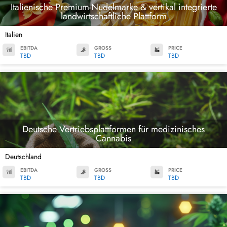
Italienische Premium-Nudelmarke & vertikal integrierte
landwirtschaftliche Plattform
Italien
EBITDA
GROSS
PRICE
TBD
TBD
TBD
Deutsche Vertriebsplattformen für medizinisches
Cannabis
Deutschland
EBITDA
GROSS
PRICE
TBD
TBD
TBD