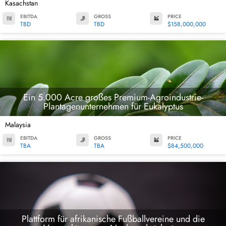
Kasachstan
EBITDA
GROSS
PRICE
TBD
TBD
$158,000,000
Ein 5.000 Acre großes Premium-Agroindustrie-
Plantagenunternehmen für Eukalyptus
Malaysia
EBITDA
GROSS
PRICE
TBA
TBA
$84,500,000
Plattform für afrikanische Fußballvereine und die