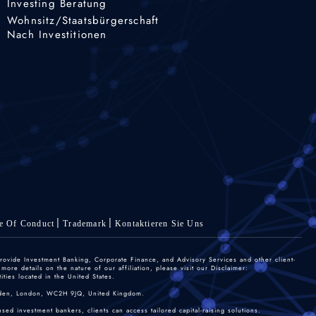
Investing Beratung
Wohnsitz/Staatsbürgerschaft
Nach Investitionen
e Of Conduct
Trademark
Kontaktieren Sie Uns
rovide Investment Banking, Corporate Finance, and Advisory Services and other client-
re details on the nature of our affiliation, please visit our Disclaimer:
ties located in the United States.
 Garden, London, WC2H 9JQ, United Kingdom.
sed investment bankers, clients can access tailored capital-raising solutions.