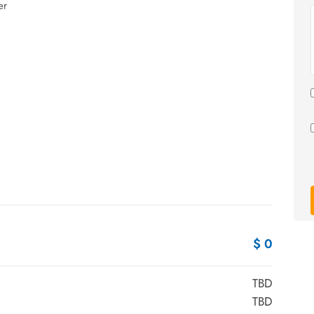
er
$ 0
TBD
TBD