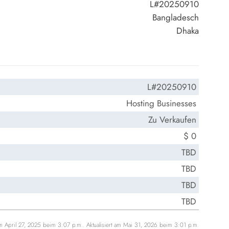
L#20250910
Bangladesch
Dhaka
L#20250910
Hosting Businesses
Zu Verkaufen
$ 0
TBD
TBD
TBD
TBD
n April 27, 2025 beim 3:07 p.m.. Aktualisiert am Mai 31, 2026 beim 3:01 p.m.