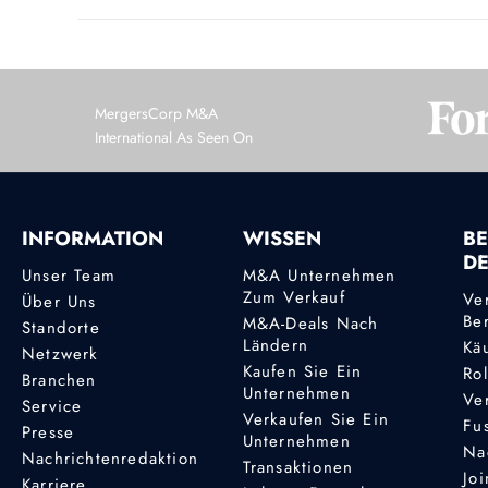
MergersCorp M&A
International As Seen On
INFORMATION
WISSEN
BE
D
Unser Team
M&A Unternehmen
Zum Verkauf
Ve
Über Uns
Be
M&A-Deals Nach
Standorte
Ländern
Kä
Netzwerk
Kaufen Sie Ein
Ro
Branchen
Unternehmen
Ve
Service
Verkaufen Sie Ein
Fu
Presse
Unternehmen
Na
Nachrichtenredaktion
Transaktionen
Joi
Karriere