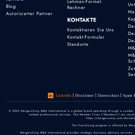
Lehman-Formel-
Un
Blog
Rechner
Ma
Autorisierter Partner
Ka
KONTAKTE
De
Kontaktieren Sie Uns
De
Kontakt-Formular
De
Standorte
M&
M&
Sc
Zu
Se
LinkedIn
Disclaimer
Datenschutz
Spam P
© 2025 MergersCorp M&A International is a global brand operating through a number of
related professional services. The Member Firms (“Members”) are constitu
https://mergerscorp.com/disclaime
The franchising program is offered by Mer
MergersCorp M&A International provides strategic business advisory services, 