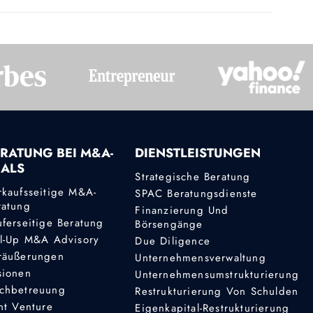
RATUNG BEI M&A-
DIENSTLEISTUNGEN
EALS
Strategische Beratung
rkaufsseitige M&A-
SPAC Beratungsdienste
ratung
Finanzierung Und
uferseitige Beratung
Börsengänge
ll-Up M&A Advisory
Due Diligence
räußerungen
Unternehmensverwaltung
sionen
Unternehmensumstrukturierung
chbetreuung
Restrukturierung Von Schulden
nt Venture
Eigenkapital-Restrukturierung