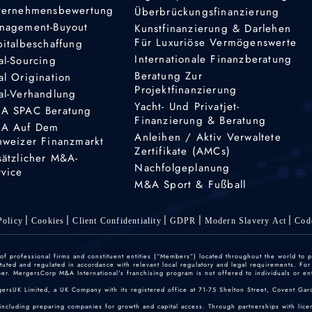
ternehmensbewertung
Überbrückungsfinanzierung
nagement-Buyout
Kunstfinanzierung & Darlehen
Für Luxuriöse Vermögenswerte
pitalbeschaffung
Internationale Finanzberatung
al-Sourcing
Beratung Zur
al Origination
Projektfinanzierung
al-Verhandlung
Yacht- Und Privatjet-
A SPAC Beratung
Finanzierung & Beratung
A Auf Dem
Anleihen / Aktiv Verwaltete
hweizer Finanzmarkt
Zertifikate (AMCs)
sätzlicher M&A-
Nachfolgeplanung
rvice
M&A Sport & Fußball
olicy
Cookies
Client Confidentiality
GDPR
Modern Slavery Act
Cod
 professional firms and constituent entities (“Members”) located throughout the world to p
ted and regulated in accordance with relevant local regulatory and legal requirements. For mo
r. MergersCorp M&A International's franchising program is not offered to individuals or enti
gersUK Limited, a UK Company with its registered office at 71-75 Shelton Street, Covent
including preparing companies for growth and capital access. Through partnerships with licen