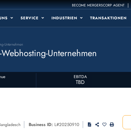
|
BECOME MERGERSCORP AGENT
 UNS
SERVICE
INDUSTRIEN
TRANSAKTIONEN
ting-Unternehmen
nux-Webhosting-Unternehmen
nue
EBITDA
TBD
Business ID:
L#20250910
Bangladesch