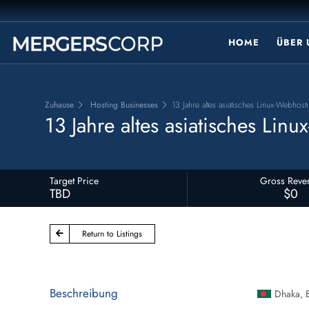
HOME
ÜBER
Zuhause
Hosting Businesses
13 Jahre altes asiatisches Linux-Webhos
13 Jahre altes asiatisches Li
Target Price
Gross Reve
TBD
$0
Return to Listings
Beschreibung
Dhaka
,