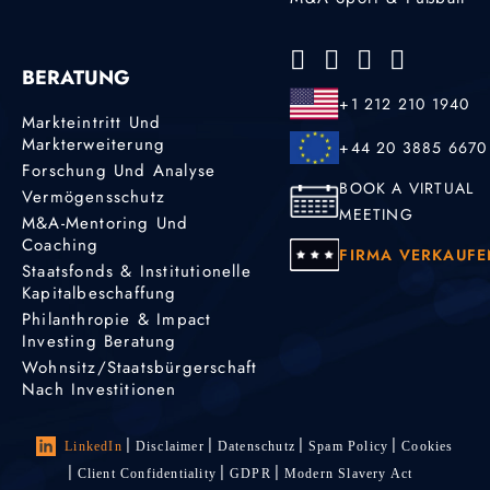
BERATUNG
+1 212 210 1940
Markteintritt Und
Markterweiterung
+44 20 3885 6670
Forschung Und Analyse
BOOK A VIRTUAL
Vermögensschutz
MEETING
M&A-Mentoring Und
Coaching
FIRMA VERKAUFE
Staatsfonds & Institutionelle
Kapitalbeschaffung
Philanthropie & Impact
Investing Beratung
Wohnsitz/Staatsbürgerschaft
Nach Investitionen
LinkedIn
Disclaimer
Datenschutz
Spam Policy
Cookies
Client Confidentiality
GDPR
Modern Slavery Act