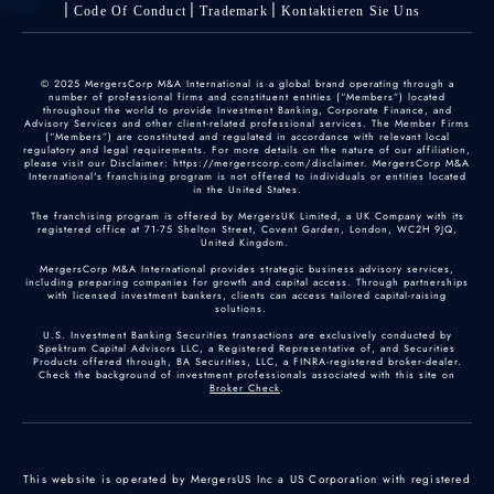
Code Of Conduct
Trademark
Kontaktieren Sie Uns
© 2025 MergersCorp M&A International is a global brand operating through a
number of professional firms and constituent entities (“Members”) located
throughout the world to provide Investment Banking, Corporate Finance, and
Advisory Services and other client-related professional services. The Member Firms
(“Members”) are constituted and regulated in accordance with relevant local
regulatory and legal requirements. For more details on the nature of our affiliation,
please visit our Disclaimer: https://mergerscorp.com/disclaimer. MergersCorp M&A
International's franchising program is not offered to individuals or entities located
in the United States.
The franchising program is offered by MergersUK Limited, a UK Company with its
registered office at 71-75 Shelton Street, Covent Garden, London, WC2H 9JQ,
United Kingdom.
MergersCorp M&A International provides strategic business advisory services,
including preparing companies for growth and capital access. Through partnerships
with licensed investment bankers, clients can access tailored capital-raising
solutions.
U.S. Investment Banking Securities transactions are exclusively conducted by
Spektrum Capital Advisors LLC, a Registered Representative of, and Securities
Products offered through, BA Securities, LLC, a FINRA-registered broker-dealer.
Check the background of investment professionals associated with this site on
Broker Check
.
This website is operated by MergersUS Inc a US Corporation with registered