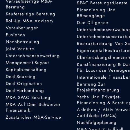
Verkaufsseitige M&A-
SPAC Beratungsdienste
Beratung
Finanzierung Und
Käuferseitige Beratung
Börsengänge
Roll-Up M&A Advisory
Due Diligence
Veräußerungen
Unternehmensverwaltun
Fusionen
Unternehmensumstruktu
Nachbetreuung
Restrukturierung Von S
Joint Venture
Eigenkapital-Restruktur
Unternehmensbewertung
Überbrückungsfinanzie
Management-Buyout
Kunstfinanzierung & Da
Kapitalbeschaffung
Für Luxuriöse Vermöge
Deal-Sourcing
Internationale Finanzbe
Deal Origination
Beratung Zur
Projektfinanzierung
Deal-Verhandlung
Yacht- Und Privatjet-
M&A SPAC Beratung
Finanzierung & Beratun
M&A Auf Dem Schweizer
Anleihen / Aktiv Verwal
Finanzmarkt
Zertifikate (AMCs)
Zusätzlicher M&A-Service
Nachfolgeplanung
M&A Sport & Fußball