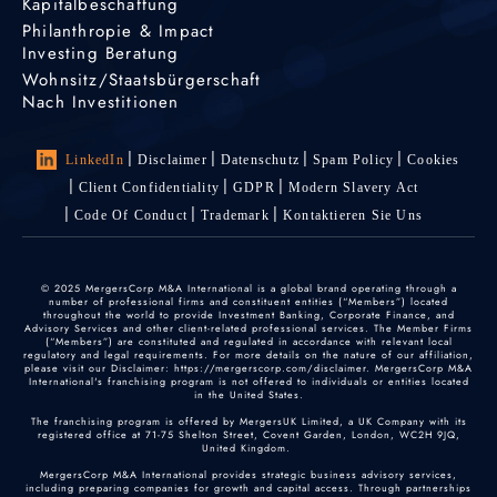
Kapitalbeschaffung
Philanthropie & Impact
Investing Beratung
Wohnsitz/Staatsbürgerschaft
Nach Investitionen
LinkedIn
Disclaimer
Datenschutz
Spam Policy
Cookies
Client Confidentiality
GDPR
Modern Slavery Act
Code Of Conduct
Trademark
Kontaktieren Sie Uns
© 2025 MergersCorp M&A International is a global brand operating through a
number of professional firms and constituent entities (“Members”) located
throughout the world to provide Investment Banking, Corporate Finance, and
Advisory Services and other client-related professional services. The Member Firms
(“Members”) are constituted and regulated in accordance with relevant local
regulatory and legal requirements. For more details on the nature of our affiliation,
please visit our Disclaimer: https://mergerscorp.com/disclaimer. MergersCorp M&A
International's franchising program is not offered to individuals or entities located
in the United States.
The franchising program is offered by MergersUK Limited, a UK Company with its
registered office at 71-75 Shelton Street, Covent Garden, London, WC2H 9JQ,
United Kingdom.
MergersCorp M&A International provides strategic business advisory services,
including preparing companies for growth and capital access. Through partnerships