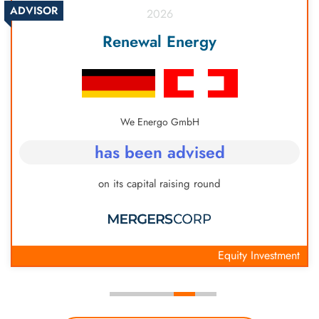
ADVISOR
2026
erforderlichen Unterlagen, wie dem Proxy
Statement und dem Prospekt.
Renewal Energy
We Energo GmbH
has been advised
on its capital raising round
Equity Investment