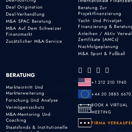
Internationale Finanzbe
Deal Origination
Beratung Zur
Projektfinanzierung
Deal-Verhandlung
Yacht- Und Privatjet-
M&A SPAC Beratung
Finanzierung & Beratun
M&A Auf Dem Schweizer
Anleihen / Aktiv Verwal
Finanzmarkt
Zertifikate (AMCs)
Zusätzlicher M&A-Service
Nachfolgeplanung
M&A Sport & Fußball
BERATUNG
+1 212 210 1940
Markteintritt Und
Markterweiterung
+44 20 3885 6670
Forschung Und Analyse
BOOK A VIRTUAL
Vermögensschutz
MEETING
M&A-Mentoring Und
Coaching
FIRMA VERKAUFE
Staatsfonds & Institutionelle