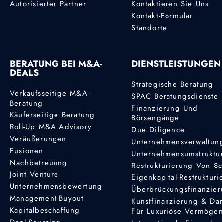
Autorisierter Partner
Kontaktieren Sie Uns
Kontakt-Formular
Standorte
BERATUNG BEI M&A-
DIENSTLEISTUNGEN
DEALS
Strategische Beratung
Verkaufsseitige M&A-
SPAC Beratungsdienste
Beratung
Finanzierung Und
Käuferseitige Beratung
Börsengänge
Roll-Up M&A Advisory
Due Diligence
Veräußerungen
Unternehmensverwaltun
Fusionen
Unternehmensumstruktu
Nachbetreuung
Restrukturierung Von S
Joint Venture
Eigenkapital-Restruktur
Unternehmensbewertung
Überbrückungsfinanzie
Management-Buyout
Kunstfinanzierung & Da
Kapitalbeschaffung
Für Luxuriöse Vermöge
Deal-Sourcing