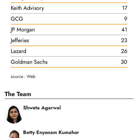
Keith Advisory
17
GCG
9
JP Morgan
41
Jefferies
23
Lazard
26
Goldman Sachs
30
source : Web
The Team
Shweta Agarwal
Betty Enyonam Kumahor