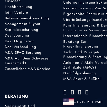
Fusionen
Unternehmensumstruktu
Nachbetreuung
Restrukturierung Von S
Joint Venture
Eigenkapital-Restruktur
Unternehmensbewertung
Überbrückungsfinanzie
Management-Buyout
Kunstfinanzierung & Da
Kapitalbeschaffung
Für Luxuriöse Vermöge
Deal-Sourcing
Internationale Finanzbe
Deal Origination
Beratung Zur
Projektfinanzierung
Deal-Verhandlung
Yacht- Und Privatjet-
M&A SPAC Beratung
Finanzierung & Beratun
M&A Auf Dem Schweizer
Anleihen / Aktiv Verwal
Finanzmarkt
Zertifikate (AMCs)
Zusätzlicher M&A-Service
Nachfolgeplanung
M&A Sport & Fußball
BERATUNG
+1 212 210 1940
Markteintritt Und