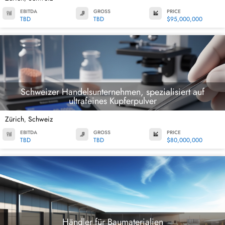
EBITDA
GROSS
PRICE
TBD
TBD
$95,000,000
Schweizer Handelsunternehmen, spezialisiert auf
ultrafeines Kupferpulver
Zürich
Schweiz
,
EBITDA
GROSS
PRICE
TBD
TBD
$80,000,000
Händler für Baumaterialien