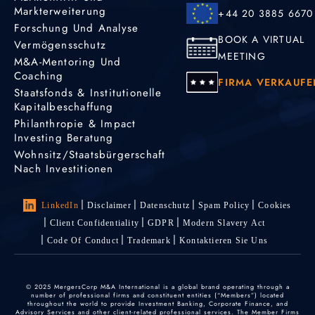
Markterweiterung
+44 20 3885 6670
Forschung Und Analyse
BOOK A VIRTUAL
Vermögensschutz
MEETING
M&A-Mentoring Und
Coaching
FIRMA VERKAUFE
Staatsfonds & Institutionelle
Kapitalbeschaffung
Philanthropie & Impact
Investing Beratung
Wohnsitz/Staatsbürgerschaft
Nach Investitionen
LinkedIn
Disclaimer
Datenschutz
Spam Policy
Cookies
Client Confidentiality
GDPR
Modern Slavery Act
Code Of Conduct
Trademark
Kontaktieren Sie Uns
© 2025 MergersCorp M&A International is a global brand operating through a
number of professional firms and constituent entities (“Members”) located
throughout the world to provide Investment Banking, Corporate Finance, and
Advisory Services and other client-related professional services. The Member Firms