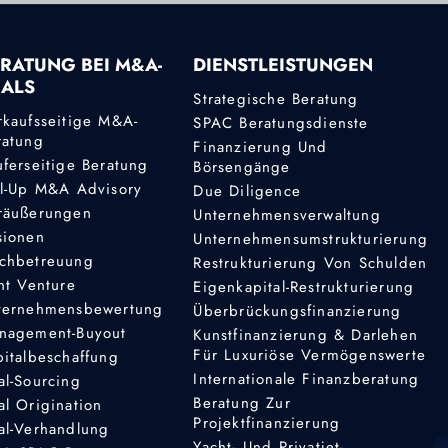
RATUNG BEI M&A-
DIENSTLEISTUNGEN
EALS
Strategische Beratung
rkaufsseitige M&A-
SPAC Beratungsdienste
ratung
Finanzierung Und
uferseitige Beratung
Börsengänge
ll-Up M&A Advisory
Due Diligence
räußerungen
Unternehmensverwaltung
sionen
Unternehmensumstrukturierung
chbetreuung
Restrukturierung Von Schulden
nt Venture
Eigenkapital-Restrukturierung
ternehmensbewertung
Überbrückungsfinanzierung
nagement-Buyout
Kunstfinanzierung & Darlehen
Für Luxuriöse Vermögenswerte
pitalbeschaffung
Internationale Finanzberatung
al-Sourcing
Beratung Zur
al Origination
Projektfinanzierung
al-Verhandlung
Yacht- Und Privatjet-