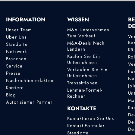
INFORMATION
WISSEN
BE
D
Unser Team
M&A Unternehmen
Zum Verkauf
Ve
Über Uns
Be
M&A-Deals Nach
Standorte
Ländern
Kä
Netzwerk
Kaufen Sie Ein
Ro
Branchen
Unternehmen
Ve
Service
Verkaufen Sie Ein
Fu
Presse
Unternehmen
Na
Nachrichtenredaktion
Transaktionen
Joi
Karriere
Lehman-Formel-
Un
Blog
Rechner
Ma
Autorisierter Partner
Ka
KONTAKTE
De
Kontaktieren Sie Uns
De
Kontakt-Formular
De
Standorte