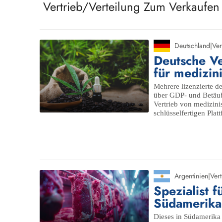
Vertrieb/Verteilung Zum Verkaufen
Deutschland
|
Ver
Deutsche Ve
für medizin
Mehrere lizenzierte d
über GDP- und Betäu
Vertrieb von medizin
schlüsselfertigen Plat
Argentinien
|
Vert
Spezialist f
Südamerika
Dieses in Südamerika 