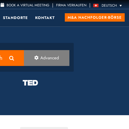
|
|
BOOK A VIRTUAL MEETING
FIRMA VERKAUFEN
DEUTSCH
M&A NACHFOLGER-BÖRSE
STANDORTE
KONTAKT
h
Advanced