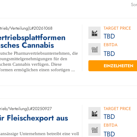
Sor
trieb/Verteilung
|
L#20261068
TARGET PRICE
TBD
rtriebsplattformen
isches Cannabis
EBITDA
TBD
eutsche Pharmavertriebsunternehmen, die
bungsmittelgenehmigungen für den
ischem Cannabis verfügen. Diese
EINZELHEITEN
tformen ermöglichen einen sofortigen ...
rieb/Verteilung
|
L#20250927
TARGET PRICE
TBD
ür Fleischexport aus
EBITDA
TBD
ansässige Unternehmen betreibt eine voll