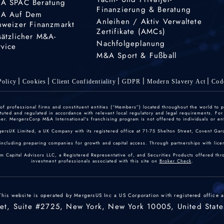
A SPAC Beratung
Finanzierung & Beratung
A Auf Dem
Anleihen / Aktiv Verwaltete
hweizer Finanzmarkt
Zertifikate (AMCs)
sätzlicher M&A-
Nachfolgeplanung
rvice
M&A Sport & Fußball
olicy
Cookies
Client Confidentiality
GDPR
Modern Slavery Act
Cod
 professional firms and constituent entities (“Members”) located throughout the world to p
ted and regulated in accordance with relevant local regulatory and legal requirements. For mo
r. MergersCorp M&A International's franchising program is not offered to individuals or enti
gersUK Limited, a UK Company with its registered office at 71-75 Shelton Street, Covent
including preparing companies for growth and capital access. Through partnerships with licen
um Capital Advisors LLC, a Registered Representative of, and Securities Products offered th
investment professionals associated with this site on
Broker Check
.
This website is operated by MergersUS Inc a US Corporation with registered office a
eet, Suite #2725, New York, New York 10005, United State