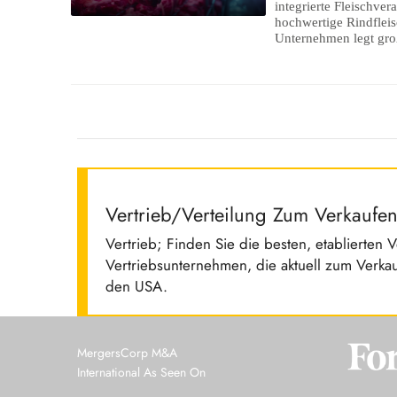
integrierte Fleischver
hochwertige Rindfleisc
Unternehmen legt groß
Vertrieb/Verteilung Zum Verkaufe
Vertrieb; Finden Sie die besten, etablierten
Vertriebsunternehmen, die aktuell zum Verkau
den USA.
MergersCorp M&A
International As Seen On