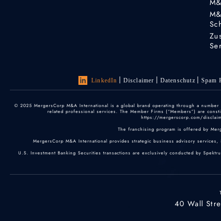
M&
M&
Sc
Zu
Se
LinkedIn
Disclaimer
Datenschutz
Spam P
© 2025 MergersCorp M&A International is a global brand operating through a number of
related professional services. The Member Firms (“Members”) are constitu
https://mergerscorp.com/disclaime
The franchising program is offered by Mer
MergersCorp M&A International provides strategic business advisory services, 
U.S. Investment Banking Securities transactions are exclusively conducted by Spektr
40 Wall Str