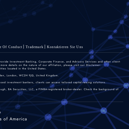
e Of Conduct
Trademark
Kontaktieren Sie Uns
rovide Investment Banking, Corporate Finance, and Advisory Services and other client-
re details on the nature of our affiliation, please visit our Disclaimer:
ties located in the United States.
 Garden, London, WC2H 9JQ, United Kingdom.
sed investment bankers, clients can access tailored capital-raising solutions.
rough, BA Securities, LLC, a FINRA-registered broker-dealer. Check the background of
t
s of America