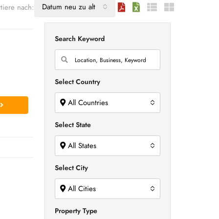
Datum neu zu alt
tiere nach:
Search Keyword
Select Country
All Countries
Select State
All States
Select City
All Cities
Property Type