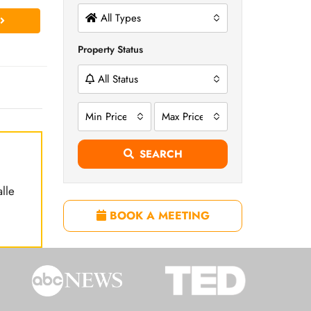
All Types
Property Status
All Status
Min Price
Max Price
SEARCH
lle
BOOK A MEETING