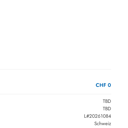
CHF 0
TBD
TBD
L#20261084
Schweiz