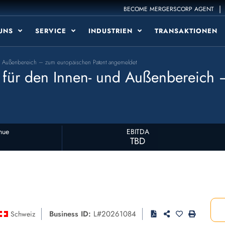
|
BECOME MERGERSCORP AGENT
 UNS
SERVICE
INDUSTRIEN
TRANSAKTIONEN
und Außenbereich – zum europäischen Patent angemeldet
em für den Innen- und Außenbereich
nue
EBITDA
TBD
Business ID:
L#20261084
Schweiz