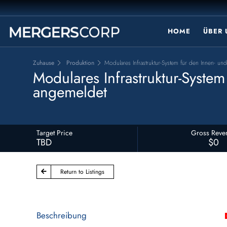
HOME
ÜBER
Zuhause
Produktion
Modulares Infrastruktur-System für den Innen- 
Modulares Infrastruktur-Syst
angemeldet
Target Price
Gross Reve
TBD
$0
Return to Listings
Beschreibung