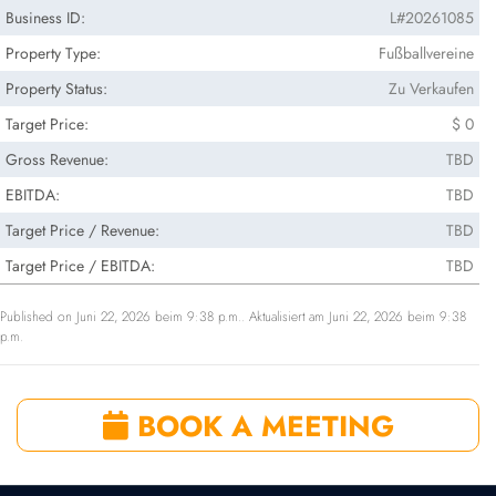
Business ID:
L#20261085
Property Type:
Fußballvereine
Property Status:
Zu Verkaufen
Target Price:
$ 0
Gross Revenue:
TBD
EBITDA:
TBD
Target Price / Revenue:
TBD
Target Price / EBITDA:
TBD
Published on Juni 22, 2026 beim 9:38 p.m.. Aktualisiert am Juni 22, 2026 beim 9:38
p.m.
BOOK A MEETING