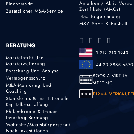
Anleihen / Aktiv Verwal
Finanzmarkt
Zertifikate (AMCs)
Zusätzlicher M&A-Service
Nachfolgeplanung
M&A Sport & Fußball
BERATUNG
+1 212 210 1940
Markteintritt Und
Markterweiterung
+44 20 3885 6670
Forschung Und Analyse
BOOK A VIRTUAL
Vermögensschutz
MEETING
M&A-Mentoring Und
Coaching
FIRMA VERKAUFE
Staatsfonds & Institutionelle
Kapitalbeschaffung
Philanthropie & Impact
Investing Beratung
Wohnsitz/Staatsbürgerschaft
Nach Investitionen