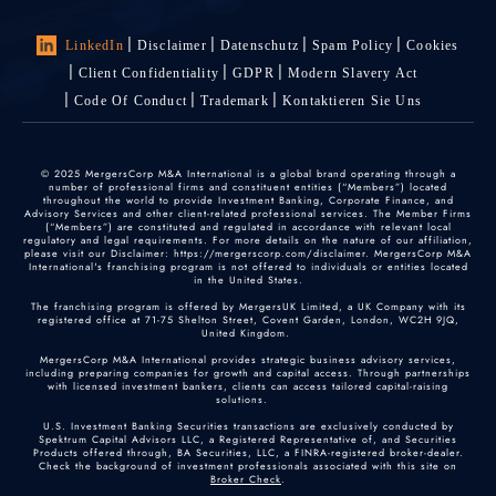
LinkedIn
Disclaimer
Datenschutz
Spam Policy
Cookies
Client Confidentiality
GDPR
Modern Slavery Act
Code Of Conduct
Trademark
Kontaktieren Sie Uns
© 2025 MergersCorp M&A International is a global brand operating through a
number of professional firms and constituent entities (“Members”) located
throughout the world to provide Investment Banking, Corporate Finance, and
Advisory Services and other client-related professional services. The Member Firms
(“Members”) are constituted and regulated in accordance with relevant local
regulatory and legal requirements. For more details on the nature of our affiliation,
please visit our Disclaimer: https://mergerscorp.com/disclaimer. MergersCorp M&A
International's franchising program is not offered to individuals or entities located
in the United States.
The franchising program is offered by MergersUK Limited, a UK Company with its
registered office at 71-75 Shelton Street, Covent Garden, London, WC2H 9JQ,
United Kingdom.
MergersCorp M&A International provides strategic business advisory services,
including preparing companies for growth and capital access. Through partnerships
with licensed investment bankers, clients can access tailored capital-raising
solutions.
U.S. Investment Banking Securities transactions are exclusively conducted by
Spektrum Capital Advisors LLC, a Registered Representative of, and Securities
Products offered through, BA Securities, LLC, a FINRA-registered broker-dealer.
Check the background of investment professionals associated with this site on
Broker Check
.