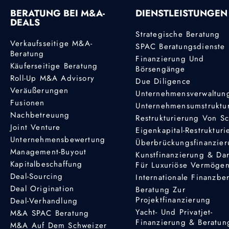
BERATUNG BEI M&A-
DIENSTLEISTUNGEN
DEALS
Strategische Beratung
Verkaufsseitige M&A-
SPAC Beratungsdienste
Beratung
Finanzierung Und
Käuferseitige Beratung
Börsengänge
Roll-Up M&A Advisory
Due Diligence
Veräußerungen
Unternehmensverwaltun
Fusionen
Unternehmensumstruktu
Nachbetreuung
Restrukturierung Von S
Joint Venture
Eigenkapital-Restruktur
Unternehmensbewertung
Überbrückungsfinanzie
Management-Buyout
Kunstfinanzierung & Da
Kapitalbeschaffung
Für Luxuriöse Vermöge
Deal-Sourcing
Internationale Finanzbe
Deal Origination
Beratung Zur
Projektfinanzierung
Deal-Verhandlung
Yacht- Und Privatjet-
M&A SPAC Beratung
Finanzierung & Beratun
M&A Auf Dem Schweizer