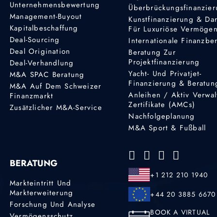
Unternehmensbewertung
Überbrückungsfinanzie
Management-Buyout
Kunstfinanzierung & Da
Kapitalbeschaffung
Für Luxuriöse Vermöge
Deal-Sourcing
Internationale Finanzbe
Deal Origination
Beratung Zur
Projektfinanzierung
Deal-Verhandlung
Yacht- Und Privatjet-
M&A SPAC Beratung
Finanzierung & Beratun
M&A Auf Dem Schweizer
Anleihen / Aktiv Verwal
Finanzmarkt
Zertifikate (AMCs)
Zusätzlicher M&A-Service
Nachfolgeplanung
M&A Sport & Fußball
BERATUNG
+1 212 210 1940
Markteintritt Und
Markterweiterung
+44 20 3885 6670
Forschung Und Analyse
BOOK A VIRTUAL
Vermögensschutz