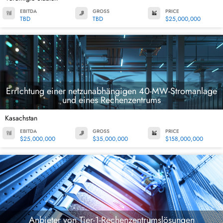
EBITDA
GROSS
PRICE
TBD
TBD
$25,000,000
Errichtung einer netzunabhängigen 40-MW-Stromanlage
und eines Rechenzentrums
Kasachstan
EBITDA
GROSS
PRICE
$25,000,000
$35,000,000
$158,000,000
Anbieter von Tier-1-Rechenzentrumslösungen