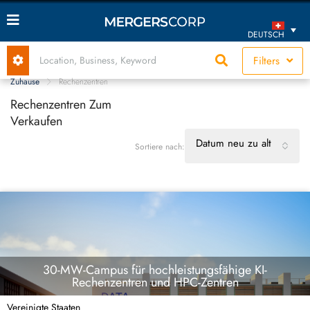
DEUTSCH
Filters
Zuhause
Rechenzentren
Rechenzentren Zum
Verkaufen
Datum neu zu alt
Sortiere nach:
30-MW-Campus für hochleistungsfähige KI-
Rechenzentren und HPC-Zentren
Vereinigte Staaten