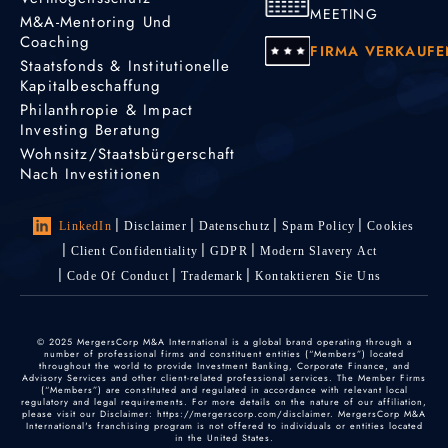
MEETING
M&A-Mentoring Und
Coaching
FIRMA VERKAUFE
Staatsfonds & Institutionelle
Kapitalbeschaffung
Philanthropie & Impact
Investing Beratung
Wohnsitz/Staatsbürgerschaft
Nach Investitionen
LinkedIn
Disclaimer
Datenschutz
Spam Policy
Cookies
Client Confidentiality
GDPR
Modern Slavery Act
Code Of Conduct
Trademark
Kontaktieren Sie Uns
© 2025 MergersCorp M&A International is a global brand operating through a
number of professional firms and constituent entities (“Members”) located
throughout the world to provide Investment Banking, Corporate Finance, and
Advisory Services and other client-related professional services. The Member Firms
(“Members”) are constituted and regulated in accordance with relevant local
regulatory and legal requirements. For more details on the nature of our affiliation,
please visit our Disclaimer: https://mergerscorp.com/disclaimer. MergersCorp M&A
International's franchising program is not offered to individuals or entities located
in the United States.