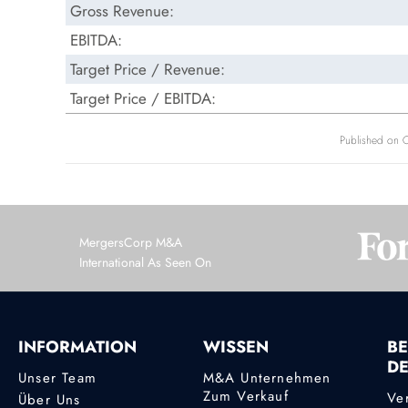
Gross Revenue:
EBITDA:
Target Price / Revenue:
Target Price / EBITDA:
Published on O
MergersCorp M&A
International As Seen On
INFORMATION
WISSEN
BE
D
Unser Team
M&A Unternehmen
Zum Verkauf
Ve
Über Uns