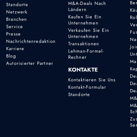
Be
M&A-Deals Nach
Standorte
Ländern
Kä
Netzwerk
Kaufen Sie Ein
Ro
Branchen
Unternehmen
Ve
Service
Verkaufen Sie Ein
Fu
Presse
Unternehmen
Na
Nachrichtenredaktion
Transaktionen
Joi
Karriere
Lehman-Formel-
Un
Blog
Rechner
Ma
Autorisierter Partner
Ka
KONTAKTE
De
Kontaktieren Sie Uns
De
Kontakt-Formular
De
Standorte
M&
M&
Sc
Zu
Se