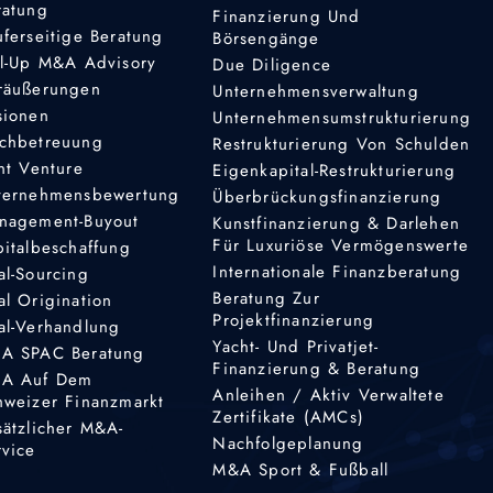
ratung
Finanzierung Und
uferseitige Beratung
Börsengänge
ll-Up M&A Advisory
Due Diligence
räußerungen
Unternehmensverwaltung
sionen
Unternehmensumstrukturierung
chbetreuung
Restrukturierung Von Schulden
nt Venture
Eigenkapital-Restrukturierung
ternehmensbewertung
Überbrückungsfinanzierung
nagement-Buyout
Kunstfinanzierung & Darlehen
Für Luxuriöse Vermögenswerte
pitalbeschaffung
Internationale Finanzberatung
al-Sourcing
Beratung Zur
al Origination
Projektfinanzierung
al-Verhandlung
Yacht- Und Privatjet-
A SPAC Beratung
Finanzierung & Beratung
A Auf Dem
Anleihen / Aktiv Verwaltete
hweizer Finanzmarkt
Zertifikate (AMCs)
sätzlicher M&A-
Nachfolgeplanung
rvice
M&A Sport & Fußball