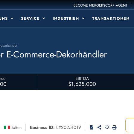
|
BECOME MERGERSCORP AGENT
 UNS
SERVICE
INDUSTRIEN
TRANSAKTIONEN
ekorhändler
er E-Commerce-Dekorhändler
nue
EBITDA
000
$1,625,000
Business ID:
L#20251019
Italien