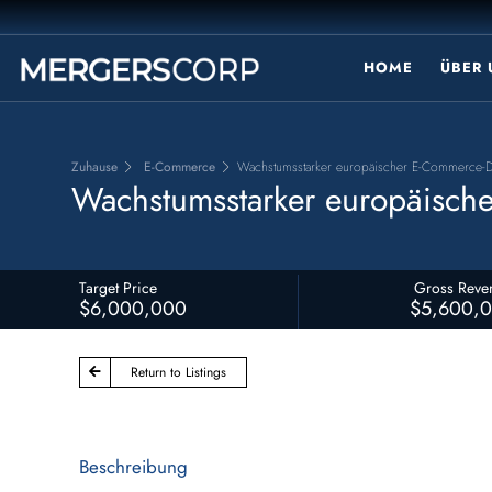
HOME
ÜBER
Zuhause
E-Commerce
Wachstumsstarker europäischer E-Commerce-D
Wachstumsstarker europäisch
Target Price
Gross Reve
$6,000,000
$5,600,
Return to Listings
Beschreibung