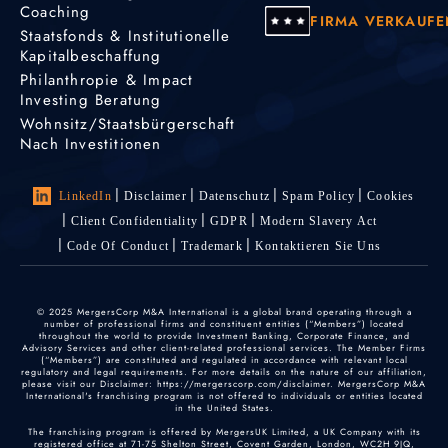
Coaching
FIRMA VERKAUFE
Staatsfonds & Institutionelle
Kapitalbeschaffung
Philanthropie & Impact
Investing Beratung
Wohnsitz/Staatsbürgerschaft
Nach Investitionen
LinkedIn
Disclaimer
Datenschutz
Spam Policy
Cookies
Client Confidentiality
GDPR
Modern Slavery Act
Code Of Conduct
Trademark
Kontaktieren Sie Uns
© 2025 MergersCorp M&A International is a global brand operating through a
number of professional firms and constituent entities (“Members”) located
throughout the world to provide Investment Banking, Corporate Finance, and
Advisory Services and other client-related professional services. The Member Firms
(“Members”) are constituted and regulated in accordance with relevant local
regulatory and legal requirements. For more details on the nature of our affiliation,
please visit our Disclaimer: https://mergerscorp.com/disclaimer. MergersCorp M&A
International's franchising program is not offered to individuals or entities located
in the United States.
The franchising program is offered by MergersUK Limited, a UK Company with its
registered office at 71-75 Shelton Street, Covent Garden, London, WC2H 9JQ,