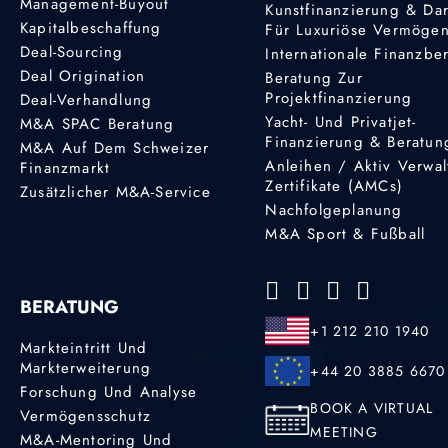
Management-Buyout
Kunstfinanzierung & Da
Kapitalbeschaffung
Für Luxuriöse Vermöge
Deal-Sourcing
Internationale Finanzbe
Deal Origination
Beratung Zur
Projektfinanzierung
Deal-Verhandlung
Yacht- Und Privatjet-
M&A SPAC Beratung
Finanzierung & Beratun
M&A Auf Dem Schweizer
Anleihen / Aktiv Verwal
Finanzmarkt
Zertifikate (AMCs)
Zusätzlicher M&A-Service
Nachfolgeplanung
M&A Sport & Fußball
BERATUNG
+1 212 210 1940
Markteintritt Und
Markterweiterung
+44 20 3885 6670
Forschung Und Analyse
BOOK A VIRTUAL
Vermögensschutz
MEETING
M&A-Mentoring Und