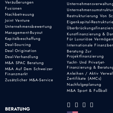
Veräußerungen
Unternehmensverwaltun
Fusionen
Unternehmensumstruktu
Nachbetreuung
Restrukturierung Von S
Joint Venture
Eigenkapital-Restruktur
Unternehmensbewertung
Überbrückungsfinanzie
Management-Buyout
Kunstfinanzierung & Da
Kapitalbeschaffung
Für Luxuriöse Vermöge
Deal-Sourcing
Internationale Finanzbe
Deal Origination
Beratung Zur
Projektfinanzierung
Deal-Verhandlung
Yacht- Und Privatjet-
M&A SPAC Beratung
Finanzierung & Beratun
M&A Auf Dem Schweizer
Anleihen / Aktiv Verwal
Finanzmarkt
Zertifikate (AMCs)
Zusätzlicher M&A-Service
Nachfolgeplanung
M&A Sport & Fußball
BERATUNG