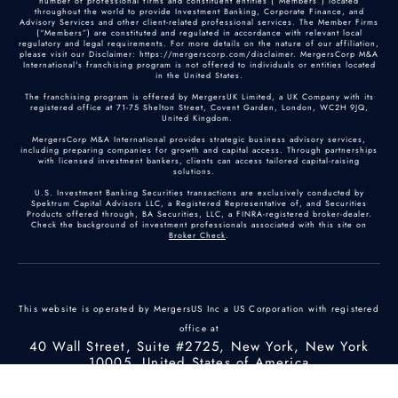
number of professional firms and constituent entities (“Members”) located
throughout the world to provide Investment Banking, Corporate Finance, and
Advisory Services and other client-related professional services. The Member Firms
(“Members”) are constituted and regulated in accordance with relevant local
regulatory and legal requirements. For more details on the nature of our affiliation,
please visit our Disclaimer: https://mergerscorp.com/disclaimer. MergersCorp M&A
International's franchising program is not offered to individuals or entities located
in the United States.
The franchising program is offered by MergersUK Limited, a UK Company with its
registered office at 71-75 Shelton Street, Covent Garden, London, WC2H 9JQ,
United Kingdom.
MergersCorp M&A International provides strategic business advisory services,
including preparing companies for growth and capital access. Through partnerships
with licensed investment bankers, clients can access tailored capital-raising
solutions.
U.S. Investment Banking Securities transactions are exclusively conducted by
Spektrum Capital Advisors LLC, a Registered Representative of, and Securities
Products offered through, BA Securities, LLC, a FINRA-registered broker-dealer.
Check the background of investment professionals associated with this site on
Broker Check
.
This website is operated by MergersUS Inc a US Corporation with registered
office at
40 Wall Street, Suite #2725, New York, New York
10005, United States of America