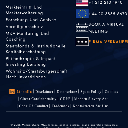
+1 212 210 1940
Markteintritt Und
Markterweiterung
+44 20 3885 6670
Forschung Und Analyse
BOOK A VIRTUAL
Vermögensschutz
MEETING
M&A-Mentoring Und
Coaching
FIRMA VERKAUFE
Staatsfonds & Institutionelle
Kapitalbeschaffung
Philanthropie & Impact
Investing Beratung
Wohnsitz/Staatsbürgerschaft
Nach Investitionen
LinkedIn
Disclaimer
Datenschutz
Spam Policy
Cookies
Client Confidentiality
GDPR
Modern Slavery Act
Code Of Conduct
Trademark
Kontaktieren Sie Uns
© 2025 MergersCorp M&A International is a global brand operating through a