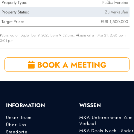
Property Type:
Fußballvereine
Property Status:
Zu Verkaufen
Target Price:
EUR 1,500,000
Published on September 9, 2025 beim 9:52 p.m.. Aktualisiert am Mai 31, 2026 beim
3:01 p.m.
BOOK A MEETING
INFORMATION
WISSEN
Unser Team
M&A Unternehmen Zum
Verkauf
Über Uns
M&A-Deals Nach Lände
Standorte