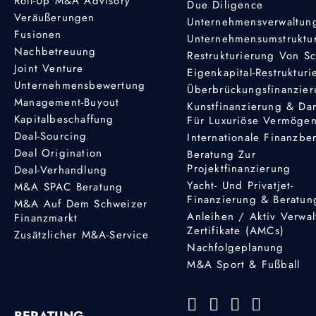
Roll-Up M&A Advisory
Due Diligence
Veräußerungen
Unternehmensverwaltun
Fusionen
Unternehmensumstruktu
Nachbetreuung
Restrukturierung Von S
Joint Venture
Eigenkapital-Restruktur
Unternehmensbewertung
Überbrückungsfinanzie
Management-Buyout
Kunstfinanzierung & Da
Kapitalbeschaffung
Für Luxuriöse Vermöge
Deal-Sourcing
Internationale Finanzbe
Deal Origination
Beratung Zur
Projektfinanzierung
Deal-Verhandlung
Yacht- Und Privatjet-
M&A SPAC Beratung
Finanzierung & Beratun
M&A Auf Dem Schweizer
Anleihen / Aktiv Verwal
Finanzmarkt
Zertifikate (AMCs)
Zusätzlicher M&A-Service
Nachfolgeplanung
M&A Sport & Fußball
BERATUNG