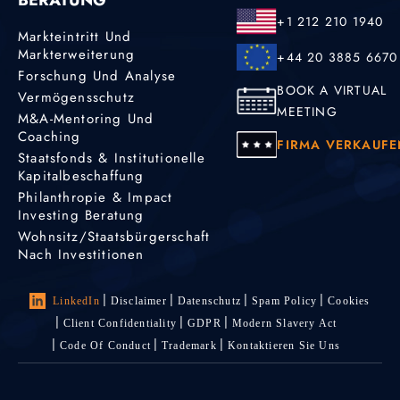
+1 212 210 1940
Markteintritt Und
Markterweiterung
+44 20 3885 6670
Forschung Und Analyse
BOOK A VIRTUAL
Vermögensschutz
MEETING
M&A-Mentoring Und
Coaching
FIRMA VERKAUFE
Staatsfonds & Institutionelle
Kapitalbeschaffung
Philanthropie & Impact
Investing Beratung
Wohnsitz/Staatsbürgerschaft
Nach Investitionen
LinkedIn
Disclaimer
Datenschutz
Spam Policy
Cookies
Client Confidentiality
GDPR
Modern Slavery Act
Code Of Conduct
Trademark
Kontaktieren Sie Uns