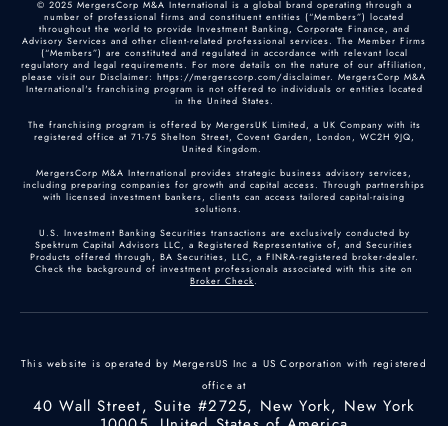
© 2025 MergersCorp M&A International is a global brand operating through a
number of professional firms and constituent entities (“Members”) located
throughout the world to provide Investment Banking, Corporate Finance, and
Advisory Services and other client-related professional services. The Member Firms
(“Members”) are constituted and regulated in accordance with relevant local
regulatory and legal requirements. For more details on the nature of our affiliation,
please visit our Disclaimer: https://mergerscorp.com/disclaimer. MergersCorp M&A
International's franchising program is not offered to individuals or entities located
in the United States.
The franchising program is offered by MergersUK Limited, a UK Company with its
registered office at 71-75 Shelton Street, Covent Garden, London, WC2H 9JQ,
United Kingdom.
MergersCorp M&A International provides strategic business advisory services,
including preparing companies for growth and capital access. Through partnerships
with licensed investment bankers, clients can access tailored capital-raising
solutions.
U.S. Investment Banking Securities transactions are exclusively conducted by
Spektrum Capital Advisors LLC, a Registered Representative of, and Securities
Products offered through, BA Securities, LLC, a FINRA-registered broker-dealer.
Check the background of investment professionals associated with this site on
Broker Check
.
This website is operated by MergersUS Inc a US Corporation with registered
office at
40 Wall Street, Suite #2725, New York, New York
10005, United States of America