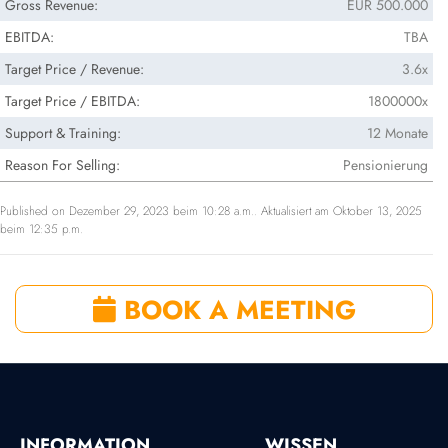
Gross Revenue:
EUR 500.000
EBITDA:
TBA
Target Price / Revenue:
3.6x
Target Price / EBITDA:
1800000x
Support & Training:
12 Monate
Reason For Selling:
Pensionierung
Published on Dezember 29, 2023 beim 10:28 a.m.. Aktualisiert am Oktober 13, 2025
beim 12:35 p.m.
BOOK A MEETING
INFORMATION
WISSEN