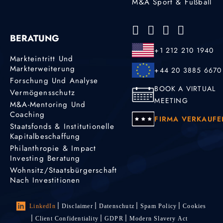
M&A Sport & Fußball
BERATUNG
+1 212 210 1940
Markteintritt Und
Markterweiterung
+44 20 3885 6670
Forschung Und Analyse
BOOK A VIRTUAL
Vermögensschutz
MEETING
M&A-Mentoring Und
Coaching
FIRMA VERKAUFE
Staatsfonds & Institutionelle
Kapitalbeschaffung
Philanthropie & Impact
Investing Beratung
Wohnsitz/Staatsbürgerschaft
Nach Investitionen
LinkedIn
Disclaimer
Datenschutz
Spam Policy
Cookies
Client Confidentiality
GDPR
Modern Slavery Act