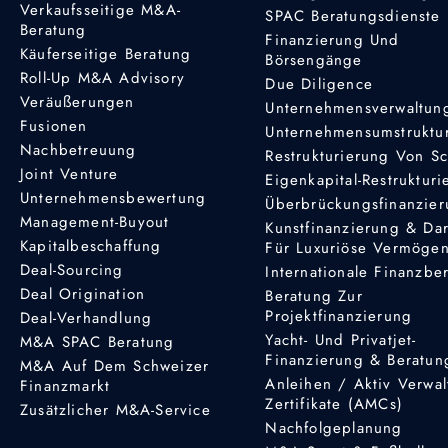
Verkaufsseitige M&A-
SPAC Beratungsdienste
Beratung
Finanzierung Und
Käuferseitige Beratung
Börsengänge
Roll-Up M&A Advisory
Due Diligence
Veräußerungen
Unternehmensverwaltun
Fusionen
Unternehmensumstruktu
Nachbetreuung
Restrukturierung Von S
Joint Venture
Eigenkapital-Restruktur
Unternehmensbewertung
Überbrückungsfinanzie
Management-Buyout
Kunstfinanzierung & Da
Kapitalbeschaffung
Für Luxuriöse Vermöge
Deal-Sourcing
Internationale Finanzbe
Deal Origination
Beratung Zur
Projektfinanzierung
Deal-Verhandlung
Yacht- Und Privatjet-
M&A SPAC Beratung
Finanzierung & Beratun
M&A Auf Dem Schweizer
Anleihen / Aktiv Verwal
Finanzmarkt
Zertifikate (AMCs)
Zusätzlicher M&A-Service
Nachfolgeplanung