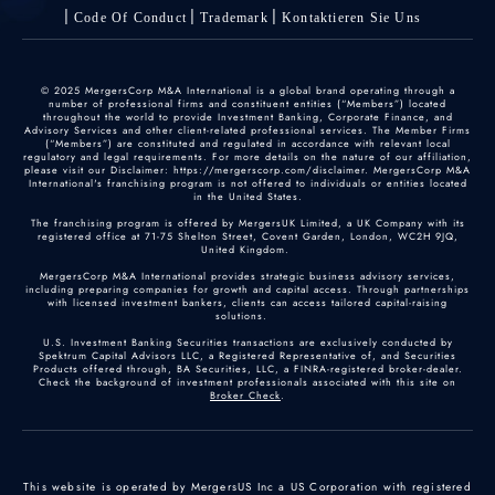
Code Of Conduct
Trademark
Kontaktieren Sie Uns
© 2025 MergersCorp M&A International is a global brand operating through a
number of professional firms and constituent entities (“Members”) located
throughout the world to provide Investment Banking, Corporate Finance, and
Advisory Services and other client-related professional services. The Member Firms
(“Members”) are constituted and regulated in accordance with relevant local
regulatory and legal requirements. For more details on the nature of our affiliation,
please visit our Disclaimer: https://mergerscorp.com/disclaimer. MergersCorp M&A
International's franchising program is not offered to individuals or entities located
in the United States.
The franchising program is offered by MergersUK Limited, a UK Company with its
registered office at 71-75 Shelton Street, Covent Garden, London, WC2H 9JQ,
United Kingdom.
MergersCorp M&A International provides strategic business advisory services,
including preparing companies for growth and capital access. Through partnerships
with licensed investment bankers, clients can access tailored capital-raising
solutions.
U.S. Investment Banking Securities transactions are exclusively conducted by
Spektrum Capital Advisors LLC, a Registered Representative of, and Securities
Products offered through, BA Securities, LLC, a FINRA-registered broker-dealer.
Check the background of investment professionals associated with this site on
Broker Check
.
This website is operated by MergersUS Inc a US Corporation with registered