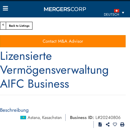
DEUTSCH
Back to Listings
Contact M&A Advisor
Lizensierte
Vermögensverwaltung
AIFC Business
Beschreibung
Astana
Kasachstan
Business ID:
L#20240806
,