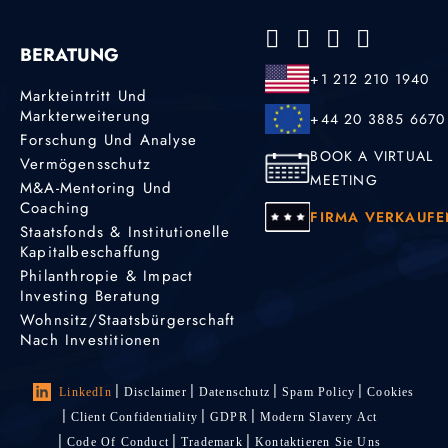
BERATUNG
+1 212 210 1940
Markteintritt Und
Markterweiterung
+44 20 3885 6670
Forschung Und Analyse
BOOK A VIRTUAL
Vermögensschutz
MEETING
M&A-Mentoring Und
Coaching
FIRMA VERKAUFE
Staatsfonds & Institutionelle
Kapitalbeschaffung
Philanthropie & Impact
Investing Beratung
Wohnsitz/Staatsbürgerschaft
Nach Investitionen
LinkedIn
Disclaimer
Datenschutz
Spam Policy
Cookies
Client Confidentiality
GDPR
Modern Slavery Act
Code Of Conduct
Trademark
Kontaktieren Sie Uns