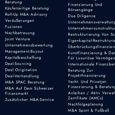
Beratung
Finanzierung Und
Käuferseitige Beratung
Börsengänge
Roll-Up M&A Advisory
Due Diligence
Veräußerungen
Unternehmensverwaltun
Fusionen
Unternehmensumstruktu
Nachbetreuung
Restrukturierung Von S
Joint Venture
Eigenkapital-Restruktur
Unternehmensbewertung
Überbrückungsfinanzie
Management-Buyout
Kunstfinanzierung & Da
Kapitalbeschaffung
Für Luxuriöse Vermöge
Deal-Sourcing
Internationale Finanzbe
Deal Origination
Beratung Zur
Projektfinanzierung
Deal-Verhandlung
Yacht- Und Privatjet-
M&A SPAC Beratung
Finanzierung & Beratun
M&A Auf Dem Schweizer
Anleihen / Aktiv Verwal
Finanzmarkt
Zertifikate (AMCs)
Zusätzlicher M&A-Service
Nachfolgeplanung
M&A Sport & Fußball