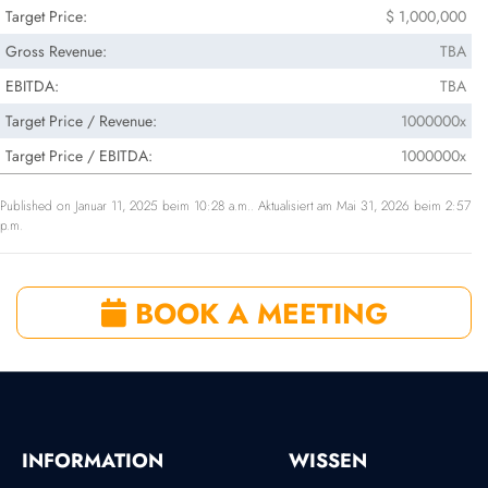
Target Price:
$ 1,000,000
Gross Revenue:
TBA
EBITDA:
TBA
Target Price / Revenue:
1000000x
Target Price / EBITDA:
1000000x
Published on Januar 11, 2025 beim 10:28 a.m.. Aktualisiert am Mai 31, 2026 beim 2:57
p.m.
BOOK A MEETING
INFORMATION
WISSEN