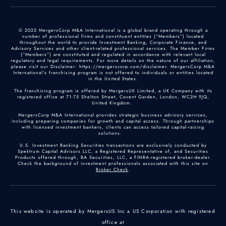
© 2025 MergersCorp M&A International is a global brand operating through a
number of professional firms and constituent entities (“Members”) located
throughout the world to provide Investment Banking, Corporate Finance, and
Advisory Services and other client-related professional services. The Member Firms
(“Members”) are constituted and regulated in accordance with relevant local
regulatory and legal requirements. For more details on the nature of our affiliation,
please visit our Disclaimer: https://mergerscorp.com/disclaimer. MergersCorp M&A
International's franchising program is not offered to individuals or entities located
in the United States.
The franchising program is offered by MergersUK Limited, a UK Company with its
registered office at 71-75 Shelton Street, Covent Garden, London, WC2H 9JQ,
United Kingdom.
MergersCorp M&A International provides strategic business advisory services,
including preparing companies for growth and capital access. Through partnerships
with licensed investment bankers, clients can access tailored capital-raising
solutions.
U.S. Investment Banking Securities transactions are exclusively conducted by
Spektrum Capital Advisors LLC, a Registered Representative of, and Securities
Products offered through, BA Securities, LLC, a FINRA-registered broker-dealer.
Check the background of investment professionals associated with this site on
Broker Check
.
This website is operated by MergersUS Inc a US Corporation with registered
office at