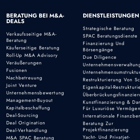
BERATUNG BEI M&A-
DIENSTLEISTUNGEN
DEALS
Strategische Beratung
Verkaufsseitige M&A-
SPAC Beratungsdienste
Beratung
Finanzierung Und
Käuferseitige Beratung
Börsengänge
Roll-Up M&A Advisory
Due Diligence
Veräußerungen
Unternehmensverwaltun
Fusionen
Unternehmensumstruktu
Nachbetreuung
Restrukturierung Von S
Joint Venture
Eigenkapital-Restruktur
Unternehmensbewertung
Überbrückungsfinanzie
Management-Buyout
Kunstfinanzierung & Da
Kapitalbeschaffung
Für Luxuriöse Vermöge
Deal-Sourcing
Internationale Finanzbe
Deal Origination
Beratung Zur
Projektfinanzierung
Deal-Verhandlung
Yacht- Und Privatjet-
M&A SPAC Beratung