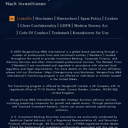
Nach Investitionen
LinkedIn
Disclaimer
Datenschutz
Spam Policy
Cookies
Client Confidentiality
GDPR
Modern Slavery Act
Code Of Conduct
Trademark
Kontaktieren Sie Uns
© 2025 MergersCorp M&A International is a global brand operating through a
number of professional firms and constituent entities (“Members”) located
throughout the world to provide Investment Banking, Corporate Finance, and
Advisory Services and other client-related professional services. The Member Firms
(“Members”) are constituted and regulated in accordance with relevant local
regulatory and legal requirements. For more details on the nature of our affiliation,
please visit our Disclaimer: https://mergerscorp.com/disclaimer. MergersCorp M&A
International's franchising program is not offered to individuals or entities located
in the United States.
The franchising program is offered by MergersUK Limited, a UK Company with its
registered office at 71-75 Shelton Street, Covent Garden, London, WC2H 9JQ,
United Kingdom.
MergersCorp M&A International provides strategic business advisory services,
including preparing companies for growth and capital access. Through partnerships
with licensed investment bankers, clients can access tailored capital-raising
solutions.
U.S. Investment Banking Securities transactions are exclusively conducted by
Spektrum Capital Advisors LLC, a Registered Representative of, and Securities
Products offered through, BA Securities, LLC, a FINRA-registered broker-dealer.
Check the background of investment professionals associated with this site on