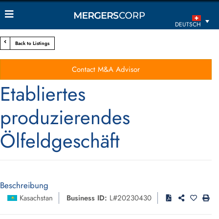
DEUTSCH
Back to Listings
Contact M&A Advisor
Etabliertes
produzierendes
Ölfeldgeschäft
Beschreibung
Kasachstan
Business ID:
L#20230430