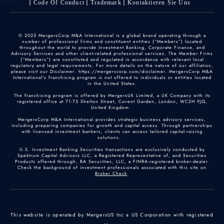
Code Of Conduct
Trademark
Kontaktieren Sie Uns
© 2025 MergersCorp M&A International is a global brand operating through a
number of professional firms and constituent entities (“Members”) located
throughout the world to provide Investment Banking, Corporate Finance, and
Advisory Services and other client-related professional services. The Member Firms
(“Members”) are constituted and regulated in accordance with relevant local
regulatory and legal requirements. For more details on the nature of our affiliation,
please visit our Disclaimer: https://mergerscorp.com/disclaimer. MergersCorp M&A
International's franchising program is not offered to individuals or entities located
in the United States.
The franchising program is offered by MergersUK Limited, a UK Company with its
registered office at 71-75 Shelton Street, Covent Garden, London, WC2H 9JQ,
United Kingdom.
MergersCorp M&A International provides strategic business advisory services,
including preparing companies for growth and capital access. Through partnerships
with licensed investment bankers, clients can access tailored capital-raising
solutions.
U.S. Investment Banking Securities transactions are exclusively conducted by
Spektrum Capital Advisors LLC, a Registered Representative of, and Securities
Products offered through, BA Securities, LLC, a FINRA-registered broker-dealer.
Check the background of investment professionals associated with this site on
Broker Check
.
This website is operated by MergersUS Inc a US Corporation with registered