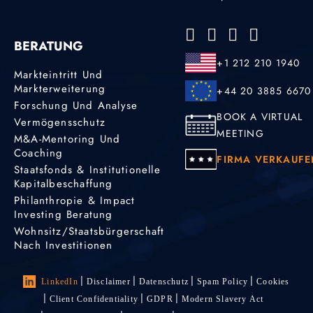
BERATUNG
+1 212 210 1940
Markteintritt Und
Markterweiterung
+44 20 3885 6670
Forschung Und Analyse
BOOK A VIRTUAL
Vermögensschutz
MEETING
M&A-Mentoring Und
Coaching
FIRMA VERKAUFE
Staatsfonds & Institutionelle
Kapitalbeschaffung
Philanthropie & Impact
Investing Beratung
Wohnsitz/Staatsbürgerschaft
Nach Investitionen
LinkedIn
Disclaimer
Datenschutz
Spam Policy
Cookies
Client Confidentiality
GDPR
Modern Slavery Act