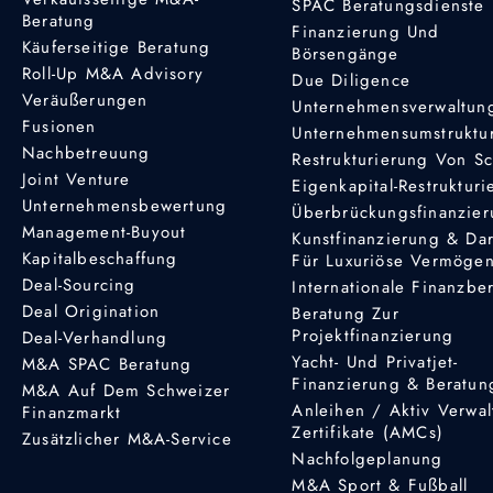
SPAC Beratungsdienste
Beratung
Finanzierung Und
Käuferseitige Beratung
Börsengänge
Roll-Up M&A Advisory
Due Diligence
Veräußerungen
Unternehmensverwaltun
Fusionen
Unternehmensumstruktu
Nachbetreuung
Restrukturierung Von S
Joint Venture
Eigenkapital-Restruktur
Unternehmensbewertung
Überbrückungsfinanzie
Management-Buyout
Kunstfinanzierung & Da
Kapitalbeschaffung
Für Luxuriöse Vermöge
Deal-Sourcing
Internationale Finanzbe
Deal Origination
Beratung Zur
Projektfinanzierung
Deal-Verhandlung
Yacht- Und Privatjet-
M&A SPAC Beratung
Finanzierung & Beratun
M&A Auf Dem Schweizer
Anleihen / Aktiv Verwal
Finanzmarkt
Zertifikate (AMCs)
Zusätzlicher M&A-Service
Nachfolgeplanung
M&A Sport & Fußball