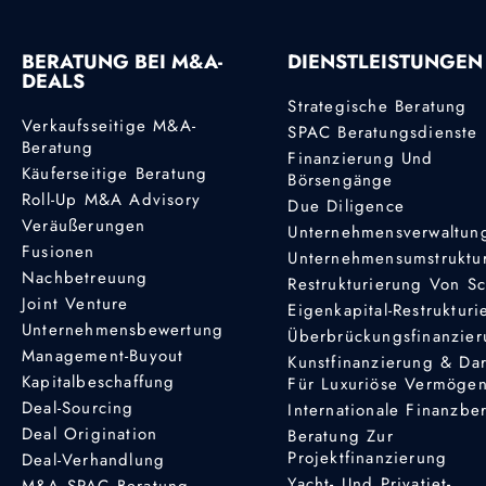
BERATUNG BEI M&A-
DIENSTLEISTUNGEN
DEALS
Strategische Beratung
Verkaufsseitige M&A-
SPAC Beratungsdienste
Beratung
Finanzierung Und
Käuferseitige Beratung
Börsengänge
Roll-Up M&A Advisory
Due Diligence
Veräußerungen
Unternehmensverwaltun
Fusionen
Unternehmensumstruktu
Nachbetreuung
Restrukturierung Von S
Joint Venture
Eigenkapital-Restruktur
Unternehmensbewertung
Überbrückungsfinanzie
Management-Buyout
Kunstfinanzierung & Da
Kapitalbeschaffung
Für Luxuriöse Vermöge
Deal-Sourcing
Internationale Finanzbe
Deal Origination
Beratung Zur
Projektfinanzierung
Deal-Verhandlung
Yacht- Und Privatjet-
M&A SPAC Beratung