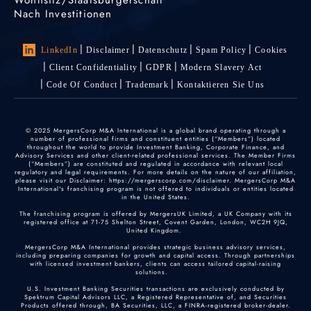
Nach Investitionen
LinkedIn
Disclaimer
Datenschutz
Spam Policy
Cookies
Client Confidentiality
GDPR
Modern Slavery Act
Code Of Conduct
Trademark
Kontaktieren Sie Uns
© 2025 MergersCorp M&A International is a global brand operating through a
number of professional firms and constituent entities (“Members”) located
throughout the world to provide Investment Banking, Corporate Finance, and
Advisory Services and other client-related professional services. The Member Firms
(“Members”) are constituted and regulated in accordance with relevant local
regulatory and legal requirements. For more details on the nature of our affiliation,
please visit our Disclaimer: https://mergerscorp.com/disclaimer. MergersCorp M&A
International's franchising program is not offered to individuals or entities located
in the United States.
The franchising program is offered by MergersUK Limited, a UK Company with its
registered office at 71-75 Shelton Street, Covent Garden, London, WC2H 9JQ,
United Kingdom.
MergersCorp M&A International provides strategic business advisory services,
including preparing companies for growth and capital access. Through partnerships
with licensed investment bankers, clients can access tailored capital-raising
solutions.
U.S. Investment Banking Securities transactions are exclusively conducted by
Spektrum Capital Advisors LLC, a Registered Representative of, and Securities
Products offered through, BA Securities, LLC, a FINRA-registered broker-dealer.