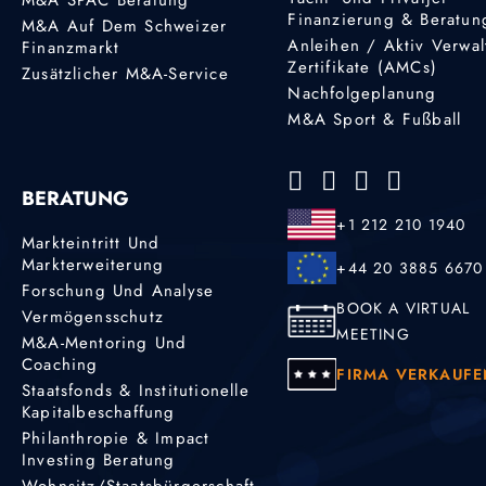
Finanzierung & Beratun
M&A Auf Dem Schweizer
Anleihen / Aktiv Verwal
Finanzmarkt
Zertifikate (AMCs)
Zusätzlicher M&A-Service
Nachfolgeplanung
M&A Sport & Fußball
BERATUNG
+1 212 210 1940
Markteintritt Und
Markterweiterung
+44 20 3885 6670
Forschung Und Analyse
BOOK A VIRTUAL
Vermögensschutz
MEETING
M&A-Mentoring Und
Coaching
FIRMA VERKAUFE
Staatsfonds & Institutionelle
Kapitalbeschaffung
Philanthropie & Impact
Investing Beratung
Wohnsitz/Staatsbürgerschaft