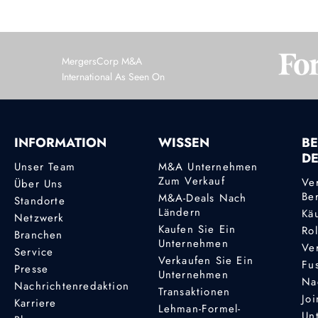
MergersCorp M&A
International As Seen On
INFORMATION
WISSEN
BE
D
Unser Team
M&A Unternehmen
Zum Verkauf
Ve
Über Uns
Be
M&A-Deals Nach
Standorte
Ländern
Kä
Netzwerk
Kaufen Sie Ein
Ro
Branchen
Unternehmen
Ve
Service
Verkaufen Sie Ein
Fu
Presse
Unternehmen
Na
Nachrichtenredaktion
Transaktionen
Joi
Karriere
Lehman-Formel-
Un