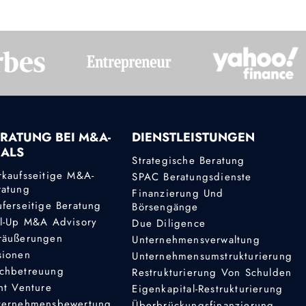
RATUNG BEI M&A-
DIENSTLEISTUNGEN
EALS
Strategische Beratung
rkaufsseitige M&A-
SPAC Beratungsdienste
ratung
Finanzierung Und
uferseitige Beratung
Börsengänge
ll-Up M&A Advisory
Due Diligence
räußerungen
Unternehmensverwaltung
sionen
Unternehmensumstrukturierung
chbetreuung
Restrukturierung Von Schulden
nt Venture
Eigenkapital-Restrukturierung
ternehmensbewertung
Überbrückungsfinanzierung