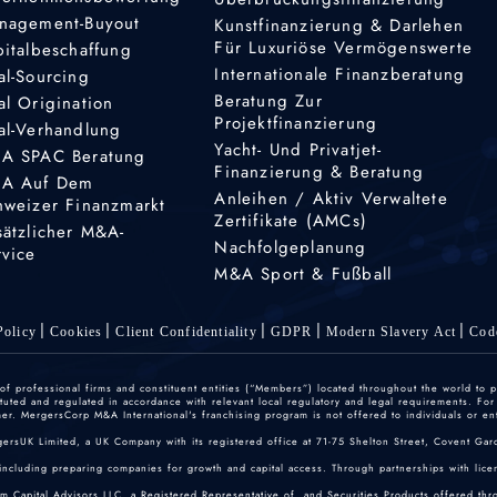
nagement-Buyout
Kunstfinanzierung & Darlehen
Für Luxuriöse Vermögenswerte
pitalbeschaffung
Internationale Finanzberatung
al-Sourcing
Beratung Zur
al Origination
Projektfinanzierung
al-Verhandlung
Yacht- Und Privatjet-
A SPAC Beratung
Finanzierung & Beratung
A Auf Dem
Anleihen / Aktiv Verwaltete
hweizer Finanzmarkt
Zertifikate (AMCs)
sätzlicher M&A-
Nachfolgeplanung
rvice
M&A Sport & Fußball
olicy
Cookies
Client Confidentiality
GDPR
Modern Slavery Act
Cod
 professional firms and constituent entities (“Members”) located throughout the world to p
ted and regulated in accordance with relevant local regulatory and legal requirements. For mo
r. MergersCorp M&A International's franchising program is not offered to individuals or enti
gersUK Limited, a UK Company with its registered office at 71-75 Shelton Street, Covent
including preparing companies for growth and capital access. Through partnerships with licen
um Capital Advisors LLC, a Registered Representative of, and Securities Products offered th