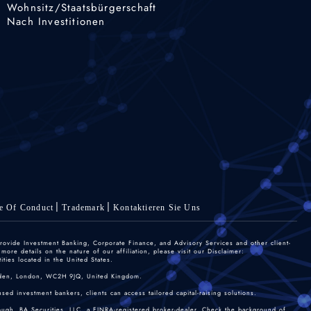
Wohnsitz/Staatsbürgerschaft
Nach Investitionen
e Of Conduct
Trademark
Kontaktieren Sie Uns
rovide Investment Banking, Corporate Finance, and Advisory Services and other client-
re details on the nature of our affiliation, please visit our Disclaimer:
ties located in the United States.
 Garden, London, WC2H 9JQ, United Kingdom.
sed investment bankers, clients can access tailored capital-raising solutions.
rough, BA Securities, LLC, a FINRA-registered broker-dealer. Check the background of