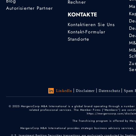
Blog
Rechner
Ma
Autorisierter Partner
Ka
KONTAKTE
De
Kontaktieren Sie Uns
De
Kontakt-Formular
De
Standorte
M&
M&
Sc
Zu
Se
LinkedIn
Disclaimer
Datenschutz
Spam P
© 2025 MergersCorp M&A International is a global brand operating through a number of
related professional services. The Member Firms (“Members”) are constitu
https://mergerscorp.com/disclaime
The franchising program is offered by Mer
MergersCorp M&A International provides strategic business advisory services, 
U.S. Investment Banking Securities transactions are exclusively conducted by Spektr