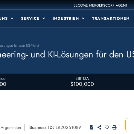
|
BECOME MERGERSCORP AGENT
 UNS
SERVICE
INDUSTRIEN
TRANSAKTIONEN
Lösungen für den US-Markt
neering- und KI-Lösungen für den U
nue
EBITDA
000
$100,000
Business ID:
L#20261089
Argentinien