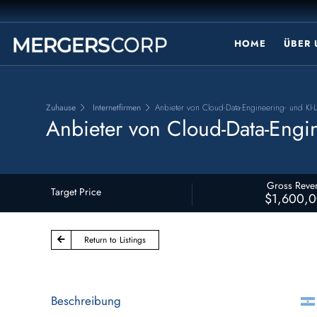
HOME
ÜBER
Zuhause
Internetfirmen
Anbieter von Cloud-Data-Engineering- und KI-
Anbieter von Cloud-Data-Engi
Gross Reve
Target Price
$1,600,
Return to Listings
Beschreibung