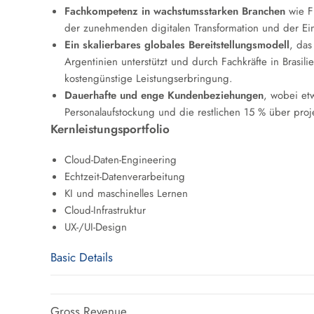
Fachkompetenz in wachstumsstarken Branchen
wie Fi
der zunehmenden digitalen Transformation und der Einfü
Ein skalierbares globales Bereitstellungsmodell
, das
Argentinien unterstützt und durch Fachkräfte in Brasil
kostengünstige Leistungserbringung.
Dauerhafte und enge Kundenbeziehungen
, wobei et
Personalaufstockung und die restlichen 15 % über pro
Kernleistungsportfolio
Cloud-Daten-Engineering
Echtzeit-Datenverarbeitung
KI und maschinelles Lernen
Cloud-Infrastruktur
UX-/UI-Design
Basic Details
Gross Revenue