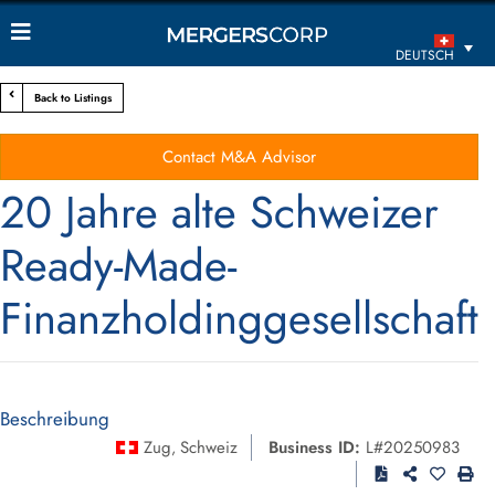
DEUTSCH
Back to Listings
Contact M&A Advisor
20 Jahre alte Schweizer
Ready-Made-
Finanzholdinggesellschaft
Beschreibung
Zug
Schweiz
Business ID:
L#20250983
,