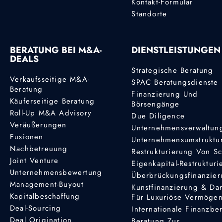
Kontakt-Formular
Standorte
BERATUNG BEI M&A-
DIENSTLEISTUNGEN
DEALS
Strategische Beratung
Verkaufsseitige M&A-
SPAC Beratungsdienste
Beratung
Finanzierung Und
Käuferseitige Beratung
Börsengänge
Roll-Up M&A Advisory
Due Diligence
Veräußerungen
Unternehmensverwaltun
Fusionen
Unternehmensumstruktu
Nachbetreuung
Restrukturierung Von S
Joint Venture
Eigenkapital-Restruktur
Unternehmensbewertung
Überbrückungsfinanzie
Management-Buyout
Kunstfinanzierung & Da
Kapitalbeschaffung
Für Luxuriöse Vermöge
Deal-Sourcing
Internationale Finanzbe
Deal Origination
Beratung Zur