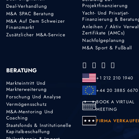
Projektfinanzierung
Deal-Verhandlung
Yacht- Und Privatjet-
M&A SPAC Beratung
Finanzierung & Beratun
M&A Auf Dem Schweizer
Anleihen / Aktiv Verwal
Finanzmarkt
Zertifikate (AMCs)
Zusätzlicher M&A-Service
Nachfolgeplanung
M&A Sport & Fußball
BERATUNG
+1 212 210 1940
Markteintritt Und
Markterweiterung
+44 20 3885 6670
Forschung Und Analyse
BOOK A VIRTUAL
Vermögensschutz
MEETING
M&A-Mentoring Und
Coaching
FIRMA VERKAUFE
Staatsfonds & Institutionelle
Kapitalbeschaffung
Philanthropie & Impact