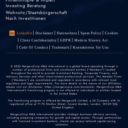
Investing Beratung
Wohnsitz/Staatsbürgerschaft
Nach Investitionen
LinkedIn
Disclaimer
Datenschutz
Spam Policy
Cookies
Client Confidentiality
GDPR
Modern Slavery Act
Code Of Conduct
Trademark
Kontaktieren Sie Uns
© 2025 MergersCorp M&A International is a global brand operating through a
number of professional firms and constituent entities (“Members”) located
throughout the world to provide Investment Banking, Corporate Finance, and
Advisory Services and other client-related professional services. The Member Firms
(“Members”) are constituted and regulated in accordance with relevant local
regulatory and legal requirements. For more details on the nature of our affiliation,
please visit our Disclaimer: https://mergerscorp.com/disclaimer. MergersCorp M&A
International's franchising program is not offered to individuals or entities located
in the United States.
The franchising program is offered by MergersUK Limited, a UK Company with its
registered office at 71-75 Shelton Street, Covent Garden, London, WC2H 9JQ,
United Kingdom.
MergersCorp M&A International provides strategic business advisory services,
including preparing companies for growth and capital access. Through partnerships
with licensed investment bankers, clients can access tailored capital-raising
solutions.