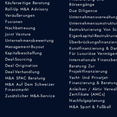
Käuferseitige Beratung
Börsengänge
Roll-Up M&A Advisory
Due Diligence
Veräußerungen
Unternehmensverwaltun
Fusionen
Unternehmensumstruktu
Nachbetreuung
Restrukturierung Von S
Joint Venture
Eigenkapital-Restruktur
Unternehmensbewertung
Überbrückungsfinanzie
Management-Buyout
Kunstfinanzierung & Da
Kapitalbeschaffung
Für Luxuriöse Vermöge
Deal-Sourcing
Internationale Finanzbe
Deal Origination
Beratung Zur
Projektfinanzierung
Deal-Verhandlung
Yacht- Und Privatjet-
M&A SPAC Beratung
Finanzierung & Beratun
M&A Auf Dem Schweizer
Anleihen / Aktiv Verwal
Finanzmarkt
Zertifikate (AMCs)
Zusätzlicher M&A-Service
Nachfolgeplanung
M&A Sport & Fußball