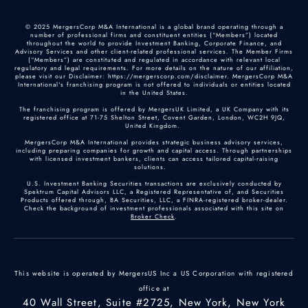
© 2025 MergersCorp M&A International is a global brand operating through a
number of professional firms and constituent entities (“Members”) located
throughout the world to provide Investment Banking, Corporate Finance, and
Advisory Services and other client-related professional services. The Member Firms
(“Members”) are constituted and regulated in accordance with relevant local
regulatory and legal requirements. For more details on the nature of our affiliation,
please visit our Disclaimer: https://mergerscorp.com/disclaimer. MergersCorp M&A
International's franchising program is not offered to individuals or entities located
in the United States.
The franchising program is offered by MergersUK Limited, a UK Company with its
registered office at 71-75 Shelton Street, Covent Garden, London, WC2H 9JQ,
United Kingdom.
MergersCorp M&A International provides strategic business advisory services,
including preparing companies for growth and capital access. Through partnerships
with licensed investment bankers, clients can access tailored capital-raising
solutions.
U.S. Investment Banking Securities transactions are exclusively conducted by
Spektrum Capital Advisors LLC, a Registered Representative of, and Securities
Products offered through, BA Securities, LLC, a FINRA-registered broker-dealer.
Check the background of investment professionals associated with this site on
Broker Check
.
This website is operated by MergersUS Inc a US Corporation with registered
office at
40 Wall Street, Suite #2725, New York, New York