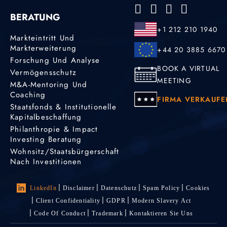
BERATUNG
+1 212 210 1940
Markteintritt Und
Markterweiterung
+44 20 3885 6670
Forschung Und Analyse
BOOK A VIRTUAL
Vermögensschutz
MEETING
M&A-Mentoring Und
Coaching
FIRMA VERKAUFE
Staatsfonds & Institutionelle
Kapitalbeschaffung
Philanthropie & Impact
Investing Beratung
Wohnsitz/Staatsbürgerschaft
Nach Investitionen
LinkedIn
Disclaimer
Datenschutz
Spam Policy
Cookies
Client Confidentiality
GDPR
Modern Slavery Act
Code Of Conduct
Trademark
Kontaktieren Sie Uns