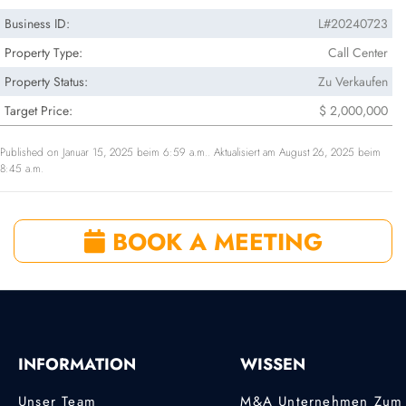
Business ID:
L#20240723
Property Type:
Call Center
Property Status:
Zu Verkaufen
Target Price:
$ 2,000,000
Published on Januar 15, 2025 beim 6:59 a.m.. Aktualisiert am August 26, 2025 beim
8:45 a.m.
BOOK A MEETING
INFORMATION
WISSEN
Unser Team
M&A Unternehmen Zum