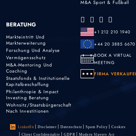
M&A Sport & Fußball
BERATUNG
+1 212 210 1940
Markteintritt Und
Markterweiterung
+44 20 3885 6670
Forschung Und Analyse
BOOK A VIRTUAL
Vermögensschutz
MEETING
M&A-Mentoring Und
Coaching
FIRMA VERKAUFE
Staatsfonds & Institutionelle
Kapitalbeschaffung
Philanthropie & Impact
Investing Beratung
Wohnsitz/Staatsbürgerschaft
Nach Investitionen
LinkedIn
Disclaimer
Datenschutz
Spam Policy
Cookies
Client Confidentiality
GDPR
Modern Slavery Act