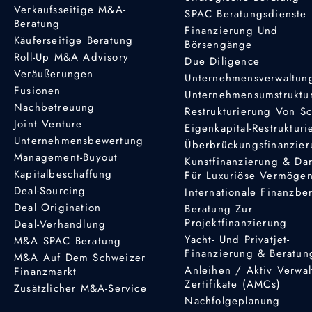
Verkaufsseitige M&A-
SPAC Beratungsdienste
Beratung
Finanzierung Und
Käuferseitige Beratung
Börsengänge
Roll-Up M&A Advisory
Due Diligence
Veräußerungen
Unternehmensverwaltun
Fusionen
Unternehmensumstruktu
Nachbetreuung
Restrukturierung Von S
Joint Venture
Eigenkapital-Restruktur
Unternehmensbewertung
Überbrückungsfinanzie
Management-Buyout
Kunstfinanzierung & Da
Kapitalbeschaffung
Für Luxuriöse Vermöge
Deal-Sourcing
Internationale Finanzbe
Deal Origination
Beratung Zur
Projektfinanzierung
Deal-Verhandlung
Yacht- Und Privatjet-
M&A SPAC Beratung
Finanzierung & Beratun
M&A Auf Dem Schweizer
Anleihen / Aktiv Verwal
Finanzmarkt
Zertifikate (AMCs)
Zusätzlicher M&A-Service
Nachfolgeplanung