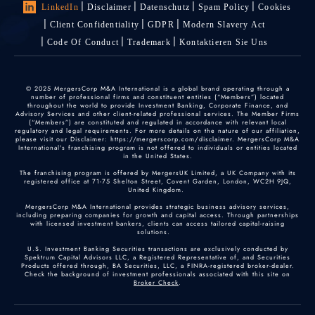
LinkedIn
Disclaimer
Datenschutz
Spam Policy
Cookies
Client Confidentiality
GDPR
Modern Slavery Act
Code Of Conduct
Trademark
Kontaktieren Sie Uns
© 2025 MergersCorp M&A International is a global brand operating through a
number of professional firms and constituent entities (“Members”) located
throughout the world to provide Investment Banking, Corporate Finance, and
Advisory Services and other client-related professional services. The Member Firms
(“Members”) are constituted and regulated in accordance with relevant local
regulatory and legal requirements. For more details on the nature of our affiliation,
please visit our Disclaimer: https://mergerscorp.com/disclaimer. MergersCorp M&A
International's franchising program is not offered to individuals or entities located
in the United States.
The franchising program is offered by MergersUK Limited, a UK Company with its
registered office at 71-75 Shelton Street, Covent Garden, London, WC2H 9JQ,
United Kingdom.
MergersCorp M&A International provides strategic business advisory services,
including preparing companies for growth and capital access. Through partnerships
with licensed investment bankers, clients can access tailored capital-raising
solutions.
U.S. Investment Banking Securities transactions are exclusively conducted by
Spektrum Capital Advisors LLC, a Registered Representative of, and Securities
Products offered through, BA Securities, LLC, a FINRA-registered broker-dealer.
Check the background of investment professionals associated with this site on
Broker Check
.