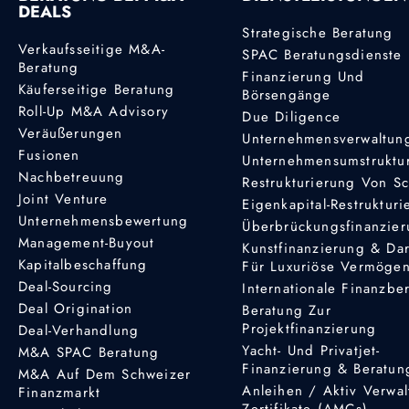
DEALS
Strategische Beratung
Verkaufsseitige M&A-
SPAC Beratungsdienste
Beratung
Finanzierung Und
Käuferseitige Beratung
Börsengänge
Roll-Up M&A Advisory
Due Diligence
Veräußerungen
Unternehmensverwaltun
Fusionen
Unternehmensumstruktu
Nachbetreuung
Restrukturierung Von S
Joint Venture
Eigenkapital-Restruktur
Unternehmensbewertung
Überbrückungsfinanzie
Management-Buyout
Kunstfinanzierung & Da
Kapitalbeschaffung
Für Luxuriöse Vermöge
Deal-Sourcing
Internationale Finanzbe
Deal Origination
Beratung Zur
Projektfinanzierung
Deal-Verhandlung
Yacht- Und Privatjet-
M&A SPAC Beratung
Finanzierung & Beratun
M&A Auf Dem Schweizer
Anleihen / Aktiv Verwal
Finanzmarkt
Zertifikate (AMCs)