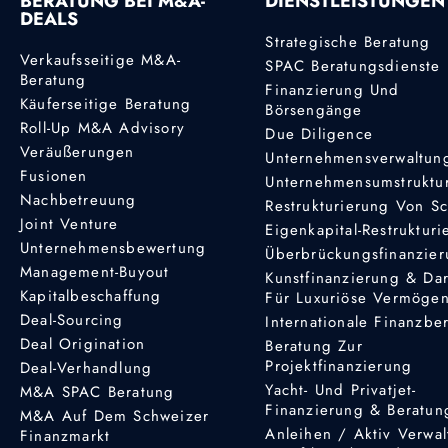
BERATUNG BEI M&A-
DIENSTLEISTUNGEN
DEALS
Strategische Beratung
Verkaufsseitige M&A-
SPAC Beratungsdienste
Beratung
Finanzierung Und
Käuferseitige Beratung
Börsengänge
Roll-Up M&A Advisory
Due Diligence
Veräußerungen
Unternehmensverwaltun
Fusionen
Unternehmensumstruktu
Nachbetreuung
Restrukturierung Von S
Joint Venture
Eigenkapital-Restruktur
Unternehmensbewertung
Überbrückungsfinanzie
Management-Buyout
Kunstfinanzierung & Da
Kapitalbeschaffung
Für Luxuriöse Vermöge
Deal-Sourcing
Internationale Finanzbe
Deal Origination
Beratung Zur
Projektfinanzierung
Deal-Verhandlung
Yacht- Und Privatjet-
M&A SPAC Beratung
Finanzierung & Beratun
M&A Auf Dem Schweizer
Anleihen / Aktiv Verwal
Finanzmarkt