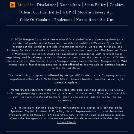
LinkedIn
Disclaimer
Datenschutz
Spam Policy
Cookies
Client Confidentiality
GDPR
Modern Slavery Act
Code Of Conduct
Trademark
Kontaktieren Sie Uns
© 2025 MergersCorp M&A International is a global brand operating through a
number of professional firms and constituent entities (“Members”) located
throughout the world to provide Investment Banking, Corporate Finance, and
Advisory Services and other client-related professional services. The Member Firms
(“Members”) are constituted and regulated in accordance with relevant local
regulatory and legal requirements. For more details on the nature of our affiliation,
please visit our Disclaimer: https://mergerscorp.com/disclaimer. MergersCorp M&A
International's franchising program is not offered to individuals or entities located
in the United States.
The franchising program is offered by MergersUK Limited, a UK Company with its
registered office at 71-75 Shelton Street, Covent Garden, London, WC2H 9JQ,
United Kingdom.
MergersCorp M&A International provides strategic business advisory services,
including preparing companies for growth and capital access. Through partnerships
with licensed investment bankers, clients can access tailored capital-raising
solutions.
U.S. Investment Banking Securities transactions are exclusively conducted by
Spektrum Capital Advisors LLC, a Registered Representative of, and Securities
Products offered through, BA Securities, LLC, a FINRA-registered broker-dealer.
Check the background of investment professionals associated with this site on
Broker Check
.