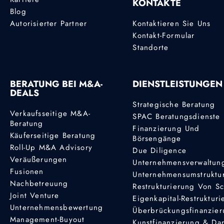
KONTAKTE
Blog
Autorisierter Partner
Kontaktieren Sie Uns
Kontakt-Formular
Standorte
BERATUNG BEI M&A-
DIENSTLEISTUNGEN
DEALS
Strategische Beratung
Verkaufsseitige M&A-
SPAC Beratungsdienste
Beratung
Finanzierung Und
Käuferseitige Beratung
Börsengänge
Roll-Up M&A Advisory
Due Diligence
Veräußerungen
Unternehmensverwaltun
Fusionen
Unternehmensumstruktu
Nachbetreuung
Restrukturierung Von S
Joint Venture
Eigenkapital-Restruktur
Unternehmensbewertung
Überbrückungsfinanzie
Management-Buyout
Kunstfinanzierung & Da