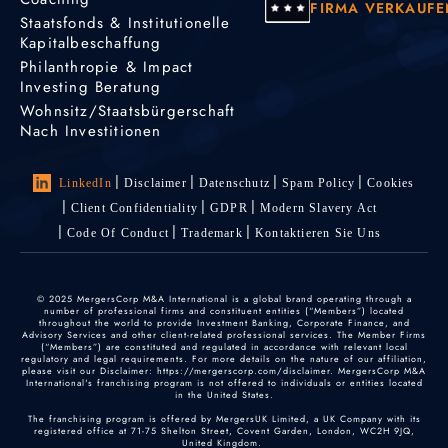
FIRMA VERKAUFE
Staatsfonds & Institutionelle
Kapitalbeschaffung
Philanthropie & Impact
Investing Beratung
Wohnsitz/Staatsbürgerschaft
Nach Investitionen
LinkedIn
Disclaimer
Datenschutz
Spam Policy
Cookies
Client Confidentiality
GDPR
Modern Slavery Act
Code Of Conduct
Trademark
Kontaktieren Sie Uns
© 2025 MergersCorp M&A International is a global brand operating through a
number of professional firms and constituent entities (“Members”) located
throughout the world to provide Investment Banking, Corporate Finance, and
Advisory Services and other client-related professional services. The Member Firms
(“Members”) are constituted and regulated in accordance with relevant local
regulatory and legal requirements. For more details on the nature of our affiliation,
please visit our Disclaimer: https://mergerscorp.com/disclaimer. MergersCorp M&A
International's franchising program is not offered to individuals or entities located
in the United States.
The franchising program is offered by MergersUK Limited, a UK Company with its
registered office at 71-75 Shelton Street, Covent Garden, London, WC2H 9JQ,
United Kingdom.