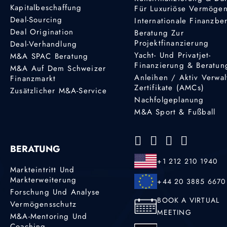
Kapitalbeschaffung
Für Luxuriöse Vermöge
Deal-Sourcing
Internationale Finanzbe
Deal Origination
Beratung Zur
Projektfinanzierung
Deal-Verhandlung
Yacht- Und Privatjet-
M&A SPAC Beratung
Finanzierung & Beratun
M&A Auf Dem Schweizer
Anleihen / Aktiv Verwal
Finanzmarkt
Zertifikate (AMCs)
Zusätzlicher M&A-Service
Nachfolgeplanung
M&A Sport & Fußball
BERATUNG
+1 212 210 1940
Markteintritt Und
Markterweiterung
+44 20 3885 6670
Forschung Und Analyse
BOOK A VIRTUAL
Vermögensschutz
MEETING
M&A-Mentoring Und
Coaching