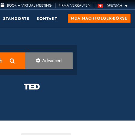
|
|
BOOK A VIRTUAL MEETING
FIRMA VERKAUFEN
DEUTSCH
M&A NACHFOLGER-BÖRSE
STANDORTE
KONTAKT
h
Advanced