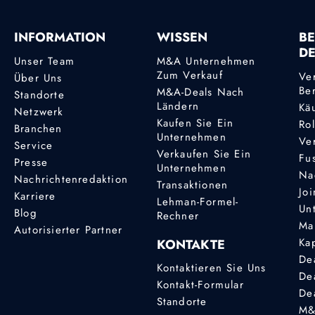
INFORMATION
WISSEN
BE
D
Unser Team
M&A Unternehmen
Zum Verkauf
Ve
Über Uns
Be
M&A-Deals Nach
Standorte
Ländern
Kä
Netzwerk
Kaufen Sie Ein
Ro
Branchen
Unternehmen
Ve
Service
Verkaufen Sie Ein
Fu
Presse
Unternehmen
Na
Nachrichtenredaktion
Transaktionen
Joi
Karriere
Lehman-Formel-
Un
Blog
Rechner
Ma
Autorisierter Partner
Ka
KONTAKTE
De
Kontaktieren Sie Uns
De
Kontakt-Formular
De
Standorte
M&