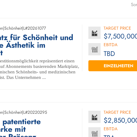
Sor
en
|
Schönheit
|
L#20261077
TARGET PRICE
$7,500,00
tz für Schönheit und
e Ästhetik im
EBITDA
t
TBD
estitionsmöglichkeit repräsentiert einen
EINZELHEITEN
auf Abonnements basierenden Marktplatz,
anischen Schönheits- und medizinischen
ist. Das Unternehmen ...
en
|
Schönheit
|
L#20220295
TARGET PRICE
$2,850,00
 patentierte
rke mit
EBITDA
er Präsenz