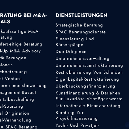
RATUNG BEI M&A-
DIENSTLEISTUNGEN
EALS
Strategische Beratung
rkaufsseitige M&A-
SPAC Beratungsdienste
ratung
Finanzierung Und
uferseitige Beratung
Börsengänge
ll-Up M&A Advisory
Due Diligence
räußerungen
Unternehmensverwaltung
sionen
Unternehmensumstrukturierung
chbetreuung
Restrukturierung Von Schulden
nt Venture
Eigenkapital-Restrukturierung
ternehmensbewertung
Überbrückungsfinanzierung
nagement-Buyout
Kunstfinanzierung & Darlehen
Für Luxuriöse Vermögenswerte
pitalbeschaffung
Internationale Finanzberatung
al-Sourcing
Beratung Zur
al Origination
Projektfinanzierung
al-Verhandlung
Yacht- Und Privatjet-
A SPAC Beratung