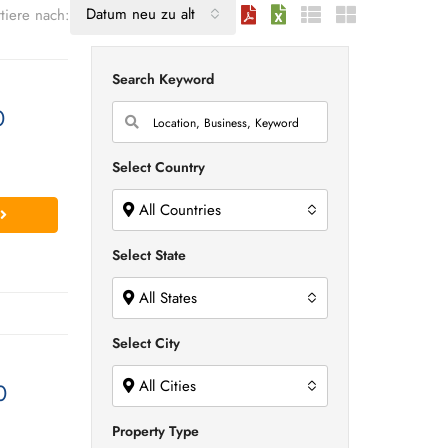
Datum neu zu alt
tiere nach:
Search Keyword
0
Select Country
All Countries
Select State
All States
Select City
All Cities
0
Property Type