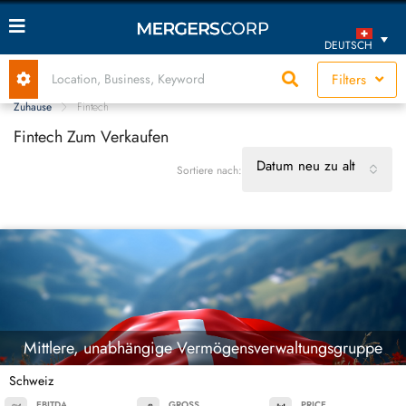
DEUTSCH
Filters
Zuhause
Fintech
Fintech Zum Verkaufen
Datum neu zu alt
Sortiere nach:
Mittlere, unabhängige Vermögensverwaltungsgruppe
Schweiz
EBITDA
GROSS
PRICE