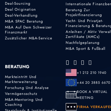
Deal-Sourcing
Internationale Finanzbe
Deal Origination
Beratung Zur
Projektfinanzierung
Deal-Verhandlung
Yacht- Und Privatjet-
M&A SPAC Beratung
Finanzierung & Beratun
M&A Auf Dem Schweizer
Anleihen / Aktiv Verwal
Finanzmarkt
Zertifikate (AMCs)
Zusätzlicher M&A-Service
Nachfolgeplanung
M&A Sport & Fußball
BERATUNG
+1 212 210 1940
Markteintritt Und
Markterweiterung
+44 20 3885 6670
Forschung Und Analyse
BOOK A VIRTUAL
Vermögensschutz
MEETING
M&A-Mentoring Und
Coaching
FIRMA VERKAUFE
Staatsfonds & Institutionelle