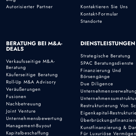
Autorisierter Partner
Kontaktieren Sie Uns
Kontakt-Formular
Standorte
BERATUNG BEI M&A-
DIENSTLEISTUNGEN
DEALS
Strategische Beratung
Verkaufsseitige M&A-
SPAC Beratungsdienste
Beratung
Finanzierung Und
Käuferseitige Beratung
Börsengänge
Roll-Up M&A Advisory
Due Diligence
Veräußerungen
Unternehmensverwaltun
Fusionen
Unternehmensumstruktu
Nachbetreuung
Restrukturierung Von S
Joint Venture
Eigenkapital-Restruktur
Unternehmensbewertung
Überbrückungsfinanzie
Management-Buyout
Kunstfinanzierung & Da
Kapitalbeschaffung
Für Luxuriöse Vermöge