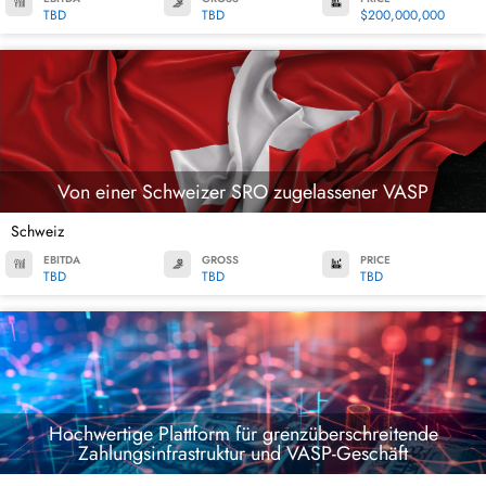
TBD
TBD
$200,000,000
Von einer Schweizer SRO zugelassener VASP
Schweiz
EBITDA
GROSS
PRICE
TBD
TBD
TBD
Hochwertige Plattform für grenzüberschreitende
Zahlungsinfrastruktur und VASP-Geschäft