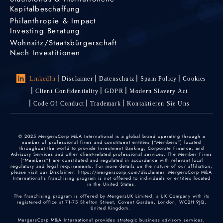
Kapitalbeschaffung
Philanthropie & Impact
Investing Beratung
Wohnsitz/Staatsbürgerschaft
Nach Investitionen
LinkedIn
Disclaimer
Datenschutz
Spam Policy
Cookies
Client Confidentiality
GDPR
Modern Slavery Act
Code Of Conduct
Trademark
Kontaktieren Sie Uns
© 2025 MergersCorp M&A International is a global brand operating through a
number of professional firms and constituent entities (“Members”) located
throughout the world to provide Investment Banking, Corporate Finance, and
Advisory Services and other client-related professional services. The Member Firms
(“Members”) are constituted and regulated in accordance with relevant local
regulatory and legal requirements. For more details on the nature of our affiliation,
please visit our Disclaimer: https://mergerscorp.com/disclaimer. MergersCorp M&A
International's franchising program is not offered to individuals or entities located
in the United States.
The franchising program is offered by MergersUK Limited, a UK Company with its
registered office at 71-75 Shelton Street, Covent Garden, London, WC2H 9JQ,
United Kingdom.
MergersCorp M&A International provides strategic business advisory services,