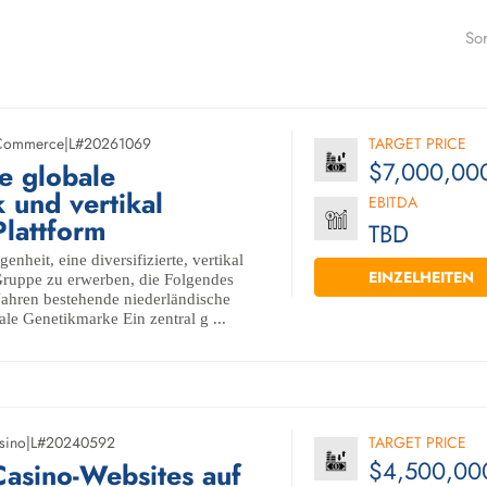
Sor
Commerce
|
L#20261069
TARGET PRICE
$7,000,00
te globale
 und vertikal
EBITDA
Plattform
TBD
enheit, eine diversifizierte, vertikal
EINZELHEITEN
Gruppe zu erwerben, die Folgendes
 Jahren bestehende niederländische
le Genetikmarke Ein zentral g ...
sino
|
L#20240592
TARGET PRICE
$4,500,00
Casino-Websites auf