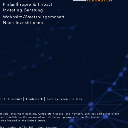
VERKAUFEN
Philanthropie & Impact
Investing Beratung
Wohnsitz/Staatsbürgerschaft
Nach Investitionen
e Of Conduct
Trademark
Kontaktieren Sie Uns
rovide Investment Banking, Corporate Finance, and Advisory Services and other client-
re details on the nature of our affiliation, please visit our Disclaimer:
ties located in the United States.
 Garden, London, WC2H 9JQ, United Kingdom.