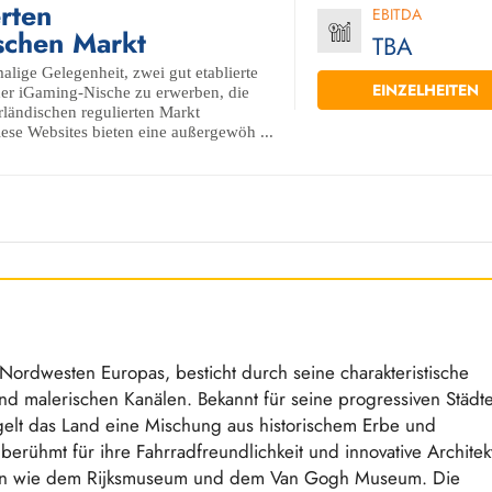
rten
EBITDA
schen Markt
TBA
alige Gelegenheit, zwei gut etablierte
EINZELHEITEN
 der iGaming-Nische zu erwerben, die
erländischen regulierten Markt
iese Websites bieten eine außergewöh ...
Nordwesten Europas, besticht durch seine charakteristische
d malerischen Kanälen. Bekannt für seine progressiven Städt
elt das Land eine Mischung aus historischem Erbe und
erühmt für ihre Fahrradfreundlichkeit und innovative Architek
een wie dem Rijksmuseum und dem Van Gogh Museum. Die