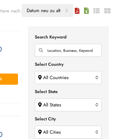
Datum neu zu alt
tiere nach:
Search Keyword
0
Select Country
All Countries
Select State
All States
Select City
All Cities
0