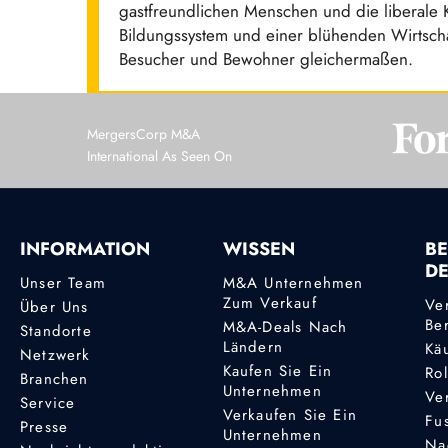
gastfreundlichen Menschen und die liberale 
Bildungssystem und einer blühenden Wirtsch
Besucher und Bewohner gleichermaßen.
MergersCorp M&A
International As Seen On
INFORMATION
WISSEN
BE
D
Unser Team
M&A Unternehmen
Zum Verkauf
Ve
Über Uns
Be
M&A-Deals Nach
Standorte
Ländern
Kä
Netzwerk
Kaufen Sie Ein
Ro
Branchen
Unternehmen
Ve
Service
Verkaufen Sie Ein
Fu
Presse
Unternehmen
Na