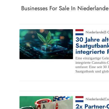
Businesses For Sale In Niederlande
Niederlande
|
E-
30 Jahre al
Saatgutbank
integrierte 
Eine einzigartige Geleg
integrierte Cannabis-
umfasst: Eine seit 30
Saatgutbank und globa
Niederlande
|
Ca
2x Partner-