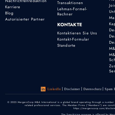
Nachrichtenredaktion
Transaktionen
Joi
Karriere
Lehman-Formel-
Un
Blog
Rechner
Ma
Autorisierter Partner
Ka
KONTAKTE
De
Kontaktieren Sie Uns
De
Kontakt-Formular
De
Standorte
M&
M&
Sc
Zu
Se
LinkedIn
Disclaimer
Datenschutz
Spam P
© 2025 MergersCorp M&A International is a global brand operating through a number of
related professional services. The Member Firms (“Members”) are constitu
https://mergerscorp.com/disclaime
The franchising program is offered by Mer