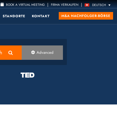
|
|
BOOK A VIRTUAL MEETING
FIRMA VERKAUFEN
DEUTSCH
M&A NACHFOLGER-BÖRSE
STANDORTE
KONTAKT
h
Advanced