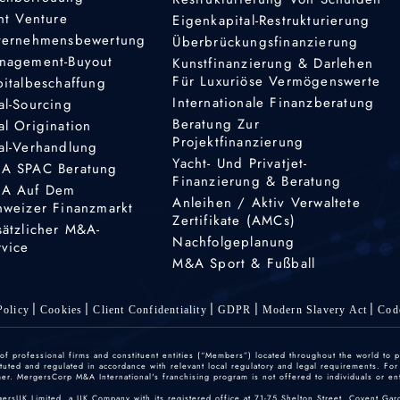
nt Venture
Eigenkapital-Restrukturierung
ternehmensbewertung
Überbrückungsfinanzierung
nagement-Buyout
Kunstfinanzierung & Darlehen
Für Luxuriöse Vermögenswerte
pitalbeschaffung
Internationale Finanzberatung
al-Sourcing
Beratung Zur
al Origination
Projektfinanzierung
al-Verhandlung
Yacht- Und Privatjet-
A SPAC Beratung
Finanzierung & Beratung
A Auf Dem
Anleihen / Aktiv Verwaltete
hweizer Finanzmarkt
Zertifikate (AMCs)
sätzlicher M&A-
Nachfolgeplanung
rvice
M&A Sport & Fußball
olicy
Cookies
Client Confidentiality
GDPR
Modern Slavery Act
Cod
 professional firms and constituent entities (“Members”) located throughout the world to p
ted and regulated in accordance with relevant local regulatory and legal requirements. For mo
r. MergersCorp M&A International's franchising program is not offered to individuals or enti
gersUK Limited, a UK Company with its registered office at 71-75 Shelton Street, Covent