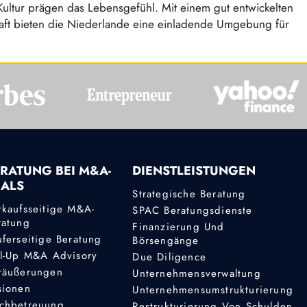
Kultur prägen das Lebensgefühl. Mit einem gut entwickelten
aft bieten die Niederlande eine einladende Umgebung für
RATUNG BEI M&A-
DIENSTLEISTUNGEN
EALS
Strategische Beratung
rkaufsseitige M&A-
SPAC Beratungsdienste
ratung
Finanzierung Und
uferseitige Beratung
Börsengänge
ll-Up M&A Advisory
Due Diligence
räußerungen
Unternehmensverwaltung
sionen
Unternehmensumstrukturierung
chbetreuung
Restrukturierung Von Schulden