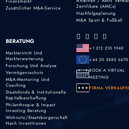
Anleihen / Aktiv Verwal
Finanzmarkt
Zertifikate (AMCs)
Zusätzlicher M&A-Service
Nachfolgeplanung
M&A Sport & Fußball
BERATUNG
+1 212 210 1940
Markteintritt Und
Markterweiterung
+44 20 3885 6670
Forschung Und Analyse
BOOK A VIRTUAL
Vermögensschutz
MEETING
M&A-Mentoring Und
Coaching
FIRMA VERKAUFE
Staatsfonds & Institutionelle
Kapitalbeschaffung
Philanthropie & Impact
Investing Beratung
Wohnsitz/Staatsbürgerschaft
Nach Investitionen