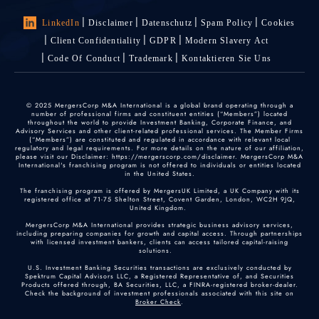
LinkedIn
Disclaimer
Datenschutz
Spam Policy
Cookies
Client Confidentiality
GDPR
Modern Slavery Act
Code Of Conduct
Trademark
Kontaktieren Sie Uns
© 2025 MergersCorp M&A International is a global brand operating through a
number of professional firms and constituent entities (“Members”) located
throughout the world to provide Investment Banking, Corporate Finance, and
Advisory Services and other client-related professional services. The Member Firms
(“Members”) are constituted and regulated in accordance with relevant local
regulatory and legal requirements. For more details on the nature of our affiliation,
please visit our Disclaimer: https://mergerscorp.com/disclaimer. MergersCorp M&A
International's franchising program is not offered to individuals or entities located
in the United States.
The franchising program is offered by MergersUK Limited, a UK Company with its
registered office at 71-75 Shelton Street, Covent Garden, London, WC2H 9JQ,
United Kingdom.
MergersCorp M&A International provides strategic business advisory services,
including preparing companies for growth and capital access. Through partnerships
with licensed investment bankers, clients can access tailored capital-raising
solutions.
U.S. Investment Banking Securities transactions are exclusively conducted by
Spektrum Capital Advisors LLC, a Registered Representative of, and Securities
Products offered through, BA Securities, LLC, a FINRA-registered broker-dealer.
Check the background of investment professionals associated with this site on
Broker Check
.