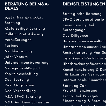
BERATUNG BEI M&A-
DIENSTLEISTUNGEN
DEALS
Strategische Beratung
Verkaufsseitige M&A-
SPAC Beratungsdienste
Beratung
Finanzierung Und
Käuferseitige Beratung
Börsengänge
Roll-Up M&A Advisory
Due Diligence
Veräußerungen
Unternehmensverwaltun
Fusionen
Unternehmensumstruktu
Nachbetreuung
Restrukturierung Von S
Joint Venture
Eigenkapital-Restruktur
Unternehmensbewertung
Überbrückungsfinanzie
Management-Buyout
Kunstfinanzierung & Da
Kapitalbeschaffung
Für Luxuriöse Vermöge
Deal-Sourcing
Internationale Finanzbe
Deal Origination
Beratung Zur
Projektfinanzierung
Deal-Verhandlung
Yacht- Und Privatjet-
M&A SPAC Beratung
Finanzierung & Beratun
M&A Auf Dem Schweizer