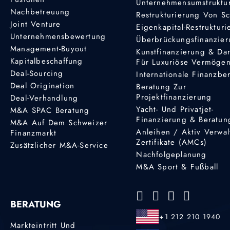
Unternehmensumstruktu
Nachbetreuung
Restrukturierung Von S
Joint Venture
Eigenkapital-Restruktur
Unternehmensbewertung
Überbrückungsfinanzie
Management-Buyout
Kunstfinanzierung & Da
Kapitalbeschaffung
Für Luxuriöse Vermöge
Deal-Sourcing
Internationale Finanzbe
Deal Origination
Beratung Zur
Projektfinanzierung
Deal-Verhandlung
Yacht- Und Privatjet-
M&A SPAC Beratung
Finanzierung & Beratun
M&A Auf Dem Schweizer
Anleihen / Aktiv Verwal
Finanzmarkt
Zertifikate (AMCs)
Zusätzlicher M&A-Service
Nachfolgeplanung
M&A Sport & Fußball
BERATUNG
+1 212 210 1940
Markteintritt Und