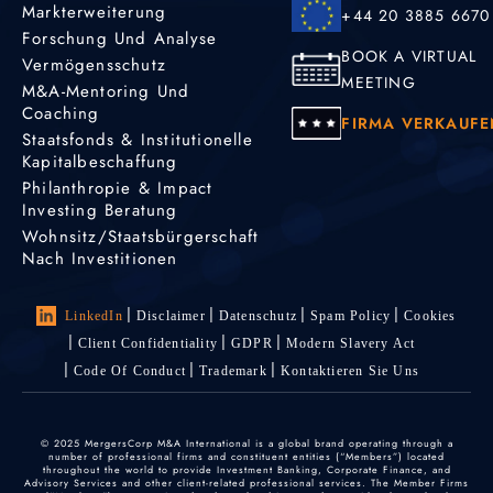
Markterweiterung
+44 20 3885 6670
Forschung Und Analyse
BOOK A VIRTUAL
Vermögensschutz
MEETING
M&A-Mentoring Und
Coaching
FIRMA VERKAUFE
Staatsfonds & Institutionelle
Kapitalbeschaffung
Philanthropie & Impact
Investing Beratung
Wohnsitz/Staatsbürgerschaft
Nach Investitionen
LinkedIn
Disclaimer
Datenschutz
Spam Policy
Cookies
Client Confidentiality
GDPR
Modern Slavery Act
Code Of Conduct
Trademark
Kontaktieren Sie Uns
© 2025 MergersCorp M&A International is a global brand operating through a
number of professional firms and constituent entities (“Members”) located
throughout the world to provide Investment Banking, Corporate Finance, and
Advisory Services and other client-related professional services. The Member Firms