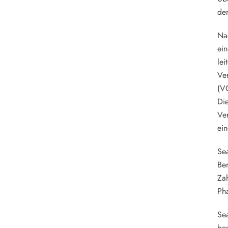
de
Nac
ein
lei
Ver
(VC
Die
Ve
ein
Sea
Ber
Zah
Ph
Sea
bes