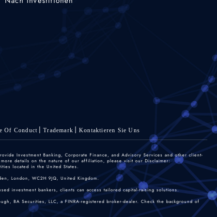
Nach Investitionen
e Of Conduct
Trademark
Kontaktieren Sie Uns
rovide Investment Banking, Corporate Finance, and Advisory Services and other client-
re details on the nature of our affiliation, please visit our Disclaimer:
ties located in the United States.
 Garden, London, WC2H 9JQ, United Kingdom.
sed investment bankers, clients can access tailored capital-raising solutions.
rough, BA Securities, LLC, a FINRA-registered broker-dealer. Check the background of