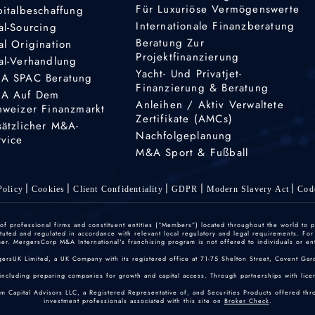
Für Luxuriöse Vermögenswerte
pitalbeschaffung
Internationale Finanzberatung
al-Sourcing
Beratung Zur
al Origination
Projektfinanzierung
al-Verhandlung
Yacht- Und Privatjet-
A SPAC Beratung
Finanzierung & Beratung
A Auf Dem
Anleihen / Aktiv Verwaltete
hweizer Finanzmarkt
Zertifikate (AMCs)
sätzlicher M&A-
Nachfolgeplanung
rvice
M&A Sport & Fußball
olicy
Cookies
Client Confidentiality
GDPR
Modern Slavery Act
Cod
 professional firms and constituent entities (“Members”) located throughout the world to p
ted and regulated in accordance with relevant local regulatory and legal requirements. For mo
r. MergersCorp M&A International's franchising program is not offered to individuals or enti
gersUK Limited, a UK Company with its registered office at 71-75 Shelton Street, Covent
including preparing companies for growth and capital access. Through partnerships with licen
um Capital Advisors LLC, a Registered Representative of, and Securities Products offered th
investment professionals associated with this site on
Broker Check
.