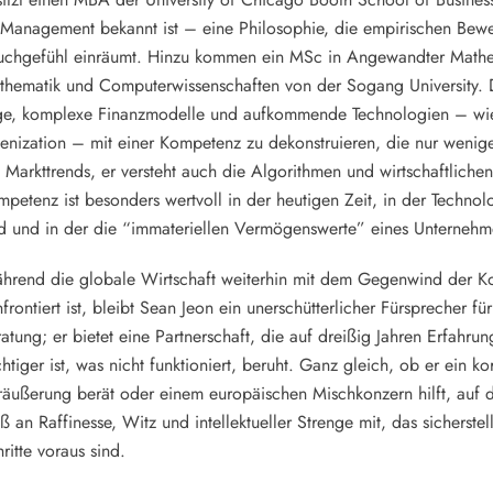
 Management bekannt ist – eine Philosophie, die empirischen Bewe
uchgefühl einräumt. Hinzu kommen ein MSc in Angewandter Mathema
hematik und Computerwissenschaften von der Sogang University. Da
ge, komplexe Finanzmodelle und aufkommende Technologien – wi
enization – mit einer Kompetenz zu dekonstruieren, die nur wenig
 Markttrends, er versteht auch die Algorithmen und wirtschaftlichen
petenz ist besonders wertvoll in der heutigen Zeit, in der Techn
d und in der die “immateriellen Vermögenswerte” eines Unternehme
hrend die globale Wirtschaft weiterhin mit dem Gegenwind der Kon
frontiert ist, bleibt Sean Jeon ein unerschütterlicher Fürsprecher fü
atung; er bietet eine Partnerschaft, die auf dreißig Jahren Erfahru
htiger ist, was nicht funktioniert, beruht. Ganz gleich, ob er ein ko
äußerung berät oder einem europäischen Mischkonzern hilft, auf d
 an Raffinesse, Witz und intellektueller Strenge mit, das sicherst
ritte voraus sind.