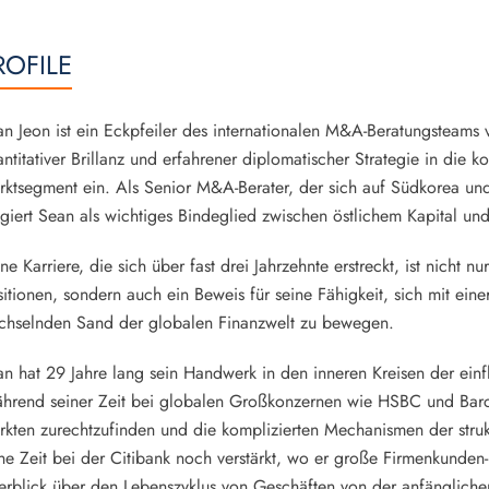
ROFILE
n Jeon ist ein Eckpfeiler des internationalen M&A-Beratungsteams 
ntitativer Brillanz und erfahrener diplomatischer Strategie in die 
ktsegment ein. Als Senior M&A-Berater, der sich auf Südkorea und d
giert Sean als wichtiges Bindeglied zwischen östlichem Kapital un
ne Karriere, die sich über fast drei Jahrzehnte erstreckt, ist nicht nur
itionen, sondern auch ein Beweis für seine Fähigkeit, sich mit ei
chselnden Sand der globalen Finanzwelt zu bewegen.
n hat 29 Jahre lang sein Handwerk in den inneren Kreisen der einfl
hrend seiner Zeit bei globalen Großkonzernen wie HSBC und Barcl
kten zurechtzufinden und die komplizierten Mechanismen der struk
ne Zeit bei der Citibank noch verstärkt, wo er große Firmenkunden-
erblick über den Lebenszyklus von Geschäften von der anfängliche