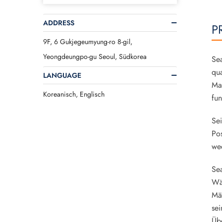
ADDRESS
P
9F, 6 Gukjegeumyung-ro 8-gil,
Yeongdeungpo-gu Seoul, Südkorea
Sea
qua
LANGUAGE
Mar
Koreanisch, Englisch
fun
Sei
Pos
we
Sea
Wä
Mär
sei
Üb