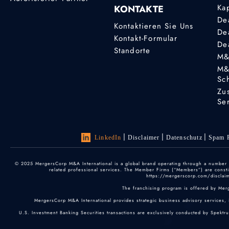
Ka
KONTAKTE
De
Kontaktieren Sie Uns
De
Kontakt-Formular
De
Standorte
M&
M&
Sc
Zu
Se
LinkedIn
Disclaimer
Datenschutz
Spam P
© 2025 MergersCorp M&A International is a global brand operating through a number of
related professional services. The Member Firms (“Members”) are constitu
https://mergerscorp.com/disclaime
The franchising program is offered by Mer
MergersCorp M&A International provides strategic business advisory services, 
U.S. Investment Banking Securities transactions are exclusively conducted by Spektr