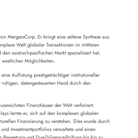
von MergersCorp. Er bringt eine seltene Synthese aus
komplexe Welt globaler Transaktionen im mittleren
en asiatisch-pazifischen Markt spezialisiert hat,
d westlichen Möglichkeiten.
 eine Auflistung prestigeträchtiger institutioneller
ner ruhigen, datengesteuerten Hand durch den
ussreichsten Finanzhäuser der Welt verfeinert.
ays lernte er, sich auf den komplexen globalen
turellen Finanzierung zu verstehen. Dies wurde durch
 und Investmentportfolios verwaltete und einen
n Bewertung und Due-Diligence-Prüfung bis hin zu