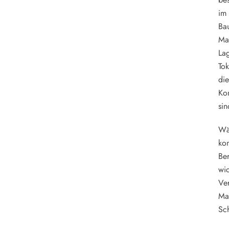
im
Ba
Mat
La
Tok
die
Kom
sin
Wä
kon
Ber
wic
Ver
Maß
Sch