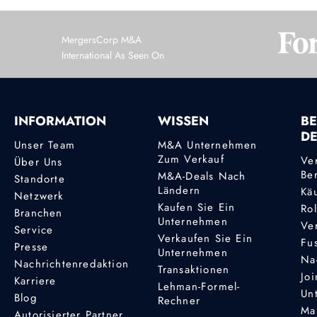
MergersCorp M&A
International As Seen On
INFORMATION
WISSEN
BE
D
Unser Team
M&A Unternehmen
Zum Verkauf
Ve
Über Uns
Be
M&A-Deals Nach
Standorte
Ländern
Kä
Netzwerk
Kaufen Sie Ein
Ro
Branchen
Unternehmen
Ve
Service
Verkaufen Sie Ein
Fu
Presse
Unternehmen
Na
Nachrichtenredaktion
Transaktionen
Joi
Karriere
Lehman-Formel-
Un
Blog
Rechner
Ma
Autorisierter Partner