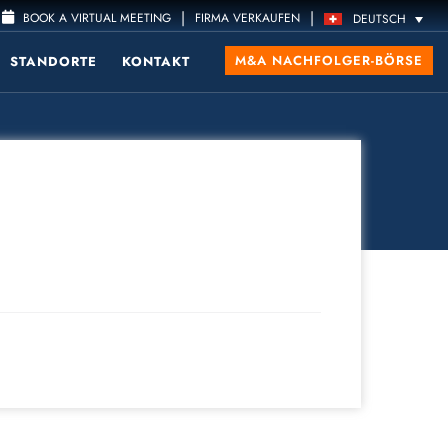
|
|
BOOK A VIRTUAL MEETING
FIRMA VERKAUFEN
DEUTSCH
M&A NACHFOLGER-BÖRSE
STANDORTE
KONTAKT