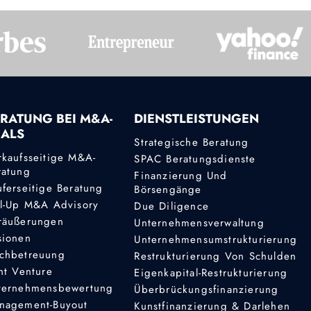
RATUNG BEI M&A-
DIENSTLEISTUNGEN
EALS
Strategische Beratung
rkaufsseitige M&A-
SPAC Beratungsdienste
ratung
Finanzierung Und
uferseitige Beratung
Börsengänge
ll-Up M&A Advisory
Due Diligence
räußerungen
Unternehmensverwaltung
sionen
Unternehmensumstrukturierung
chbetreuung
Restrukturierung Von Schulden
nt Venture
Eigenkapital-Restrukturierung
ternehmensbewertung
Überbrückungsfinanzierung
nagement-Buyout
Kunstfinanzierung & Darlehen