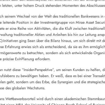
n letzten, unter hohem Druck stehenden Momenten des Abschlusses 
h seinem Wechsel von der Welt des traditionellen Bankwesens in d
e leitende Position in der Investmentgruppe von Mirae Asset Securiti
tete er eine Reihe von Aktivitäten, die die Kluft zwischen traditio
waltung traditioneller Aktien und Anleihen bis hin zur Leitung ansp
)-Initiativen ging Sean über die Bilanz hinaus, um sich direkt mit 
se Erfahrung erwies sich als entscheidend, da sie es ihm ermöglich
rmögenswerte zu betrachten, sondern als sich entwickelnde Organi
e präzise Exit-Planung erfordern.
n nutzt diese “Insider-Perspektive”, um seinen Kunden zu helfen, di
ufslebens zu bewältigen haben. Er weiß, dass es bei einer Transak
len geht, sondern um das Erbe, die Synergien und die strategische
ase des globalen Wachstums.
ns Wettbewerbsvorteil wird durch einen akademischen Stammbaum ge
itzt einen MBA der University of Chicago Booth School of Business