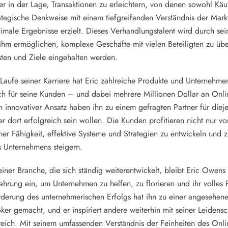
 er in der Lage, Transaktionen zu erleichtern, von denen sowohl Käu
ategische Denkweise mit einem tiefgreifenden Verständnis der Mark
imale Ergebnisse erzielt. Dieses Verhandlungstalent wird durch sei
ihm ermöglichen, komplexe Geschäfte mit vielen Beteiligten zu übe
sten und Ziele eingehalten werden.
Laufe seiner Karriere hat Eric zahlreiche Produkte und Unternehme
ch für seine Kunden – und dabei mehrere Millionen Dollar an Onli
n innovativer Ansatz haben ihn zu einem gefragten Partner für diej
r dort erfolgreich sein wollen. Die Kunden profitieren nicht nur v
ner Fähigkeit, effektive Systeme und Strategien zu entwickeln und z
s Unternehmens steigern.
einer Branche, die sich ständig weiterentwickelt, bleibt Eric Owens
ahrung ein, um Unternehmen zu helfen, zu florieren und ihr volles 
derung des unternehmerischen Erfolgs hat ihn zu einer angesehenen 
ker gemacht, und er inspiriert andere weiterhin mit seiner Leidens
eich. Mit seinem umfassenden Verständnis der Feinheiten des Onlin