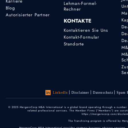
Karriere
Lehman-Formel-
Un
Blog
Rechner
Ma
Autorisierter Partner
Ka
KONTAKTE
De
Kontaktieren Sie Uns
De
Kontakt-Formular
De
Standorte
M&
M&
Sc
Zu
Se
LinkedIn
Disclaimer
Datenschutz
Spam P
© 2025 MergersCorp M&A International is a global brand operating through a number of
related professional services. The Member Firms (“Members”) are constitu
https://mergerscorp.com/disclaime
The franchising program is offered by Mer
MergersCorp M&A International provides strategic business advisory services, 