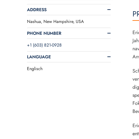
ADDRESS
P
Nashua, New Hampshire, USA
Eri
PHONE NUMBER
Jah
+1 (603) 821-0928
nav
An
LANGUAGE
Englisch
Sch
ver
dig
sp
Fok
Bew
Eri
en