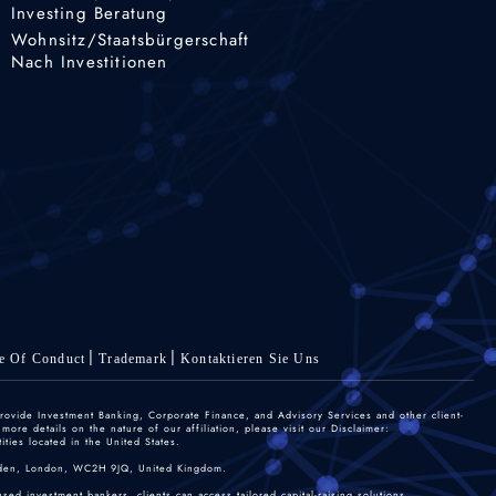
Investing Beratung
Wohnsitz/Staatsbürgerschaft
Nach Investitionen
e Of Conduct
Trademark
Kontaktieren Sie Uns
rovide Investment Banking, Corporate Finance, and Advisory Services and other client-
re details on the nature of our affiliation, please visit our Disclaimer:
ties located in the United States.
 Garden, London, WC2H 9JQ, United Kingdom.
sed investment bankers, clients can access tailored capital-raising solutions.