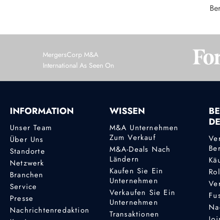
Ber
MergersCorp M&A
International As Seen On
INFORMATION
WISSEN
BE
D
Unser Team
M&A Unternehmen
Zum Verkauf
Ve
Über Uns
Be
M&A-Deals Nach
Standorte
Ländern
Kä
Netzwerk
Kaufen Sie Ein
Ro
Branchen
Unternehmen
Ve
Service
Verkaufen Sie Ein
Fu
Presse
Unternehmen
Na
Nachrichtenredaktion
Transaktionen
Joi