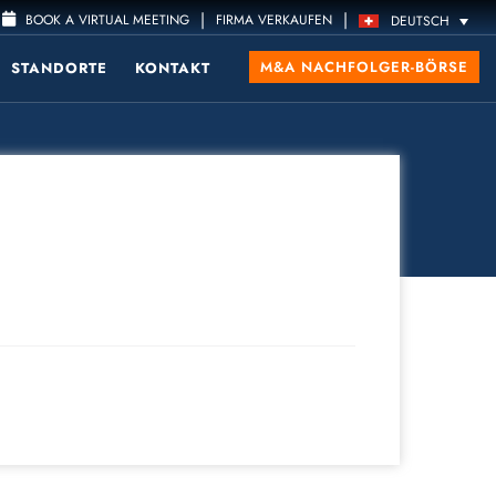
|
|
BOOK A VIRTUAL MEETING
FIRMA VERKAUFEN
DEUTSCH
M&A NACHFOLGER-BÖRSE
STANDORTE
KONTAKT