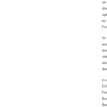
ist
str
opt
es 
Fri
Im 
au
sei
ode
sei
de
In 
Erf
För
Bro
Ber