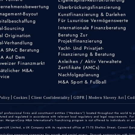
ternehmensbewertung
Überbrückungsfinanzierung
nagement-Buyout
Kunstfinanzierung & Darlehen
Für Luxuriöse Vermögenswerte
pitalbeschaffung
Internationale Finanzberatung
al-Sourcing
Beratung Zur
al Origination
Projektfinanzierung
al-Verhandlung
Yacht- Und Privatjet-
A SPAC Beratung
Finanzierung & Beratung
A Auf Dem
Anleihen / Aktiv Verwaltete
hweizer Finanzmarkt
Zertifikate (AMCs)
sätzlicher M&A-
Nachfolgeplanung
rvice
M&A Sport & Fußball
olicy
Cookies
Client Confidentiality
GDPR
Modern Slavery Act
Cod
 professional firms and constituent entities (“Members”) located throughout the world to p
ted and regulated in accordance with relevant local regulatory and legal requirements. For mo
r. MergersCorp M&A International's franchising program is not offered to individuals or enti
gersUK Limited, a UK Company with its registered office at 71-75 Shelton Street, Covent
including preparing companies for growth and capital access. Through partnerships with licen