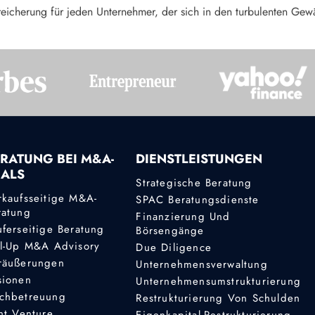
eicherung für jeden Unternehmer, der sich in den turbulenten Gewäs
RATUNG BEI M&A-
DIENSTLEISTUNGEN
EALS
Strategische Beratung
rkaufsseitige M&A-
SPAC Beratungsdienste
ratung
Finanzierung Und
uferseitige Beratung
Börsengänge
ll-Up M&A Advisory
Due Diligence
räußerungen
Unternehmensverwaltung
sionen
Unternehmensumstrukturierung
chbetreuung
Restrukturierung Von Schulden
nt Venture
Eigenkapital-Restrukturierung