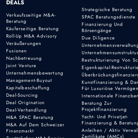
DEALS
Strategische Beratung
Verkaufsseitige M&A-
SPAC Beratungsdienste
Beratung
Finanzierung Und
Käuferseitige Beratung
Börsengänge
Roll-Up M&A Advisory
Due Diligence
Veräußerungen
Unternehmensverwaltun
Fusionen
Unternehmensumstruktu
Nachbetreuung
Restrukturierung Von S
Joint Venture
Eigenkapital-Restruktur
Unternehmensbewertung
Überbrückungsfinanzie
Management-Buyout
Kunstfinanzierung & Da
Kapitalbeschaffung
Für Luxuriöse Vermöge
Deal-Sourcing
Internationale Finanzbe
Deal Origination
Beratung Zur
Projektfinanzierung
Deal-Verhandlung
Yacht- Und Privatjet-
M&A SPAC Beratung
Finanzierung & Beratun
M&A Auf Dem Schweizer
Anleihen / Aktiv Verwal
Finanzmarkt
Zertifikate (AMCs)