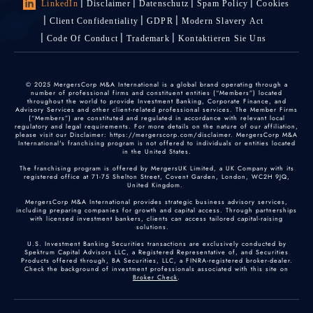
LinkedIn
Disclaimer
Datenschutz
Spam Policy
Cookies
Client Confidentiality
GDPR
Modern Slavery Act
Code Of Conduct
Trademark
Kontaktieren Sie Uns
© 2025 MergersCorp M&A International is a global brand operating through a
number of professional firms and constituent entities (“Members”) located
throughout the world to provide Investment Banking, Corporate Finance, and
Advisory Services and other client-related professional services. The Member Firms
(“Members”) are constituted and regulated in accordance with relevant local
regulatory and legal requirements. For more details on the nature of our affiliation,
please visit our Disclaimer: https://mergerscorp.com/disclaimer. MergersCorp M&A
International's franchising program is not offered to individuals or entities located
in the United States.
The franchising program is offered by MergersUK Limited, a UK Company with its
registered office at 71-75 Shelton Street, Covent Garden, London, WC2H 9JQ,
United Kingdom.
MergersCorp M&A International provides strategic business advisory services,
including preparing companies for growth and capital access. Through partnerships
with licensed investment bankers, clients can access tailored capital-raising
solutions.
U.S. Investment Banking Securities transactions are exclusively conducted by
Spektrum Capital Advisors LLC, a Registered Representative of, and Securities
Products offered through, BA Securities, LLC, a FINRA-registered broker-dealer.
Check the background of investment professionals associated with this site on
Broker Check
.